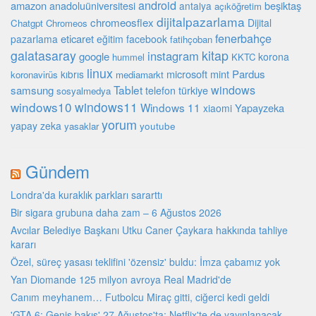
android
amazon
beşiktaş
anadoluüniversitesi
antalya
açıköğretim
dijitalpazarlama
chromeosflex
Dijital
Chatgpt
Chromeos
fenerbahçe
eticaret
pazarlama
eğitim
facebook
fatihçoban
galatasaray
kitap
instagram
google
korona
hummel
KKTC
linux
microsoft
mint
Pardus
kıbrıs
koronavirüs
mediamarkt
Tablet
windows
samsung
türkiye
telefon
sosyalmedya
windows10
windows11
Windows 11
Yapayzeka
xiaomi
yorum
yapay zeka
youtube
yasaklar
Gündem
Londra'da kuraklık parkları sararttı
Bir sigara grubuna daha zam – 6 Ağustos 2026
Avcılar Belediye Başkanı Utku Caner Çaykara hakkında tahliye
kararı
Özel, süreç yasası teklifini 'özensiz' buldu: İmza çabamız yok
Yan Diomande 125 milyon avroya Real Madrid'de
Canım meyhanem… Futbolcu Miraç gitti, ciğerci kedi geldi
'GTA 6: Geniş bakış' 27 Ağustos'ta: Netflix'te de yayınlanacak