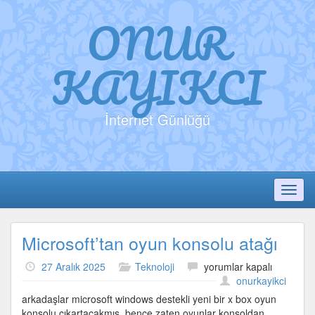
ONUR
KAYIKCI
İnternet Günlüğü
Toggl
Microsoft’tan oyun konsolu atağı
Microsoft’tan
27 Aralık 2025
Teknoloji
yorumlar kapalı
oyun
onurkayikci
konsolu
arkadaşlar microsoft windows destekli yeni bir x box oyun
atağı
konsolu çıkartacakmış. bence zaten oyunlar konsoldan