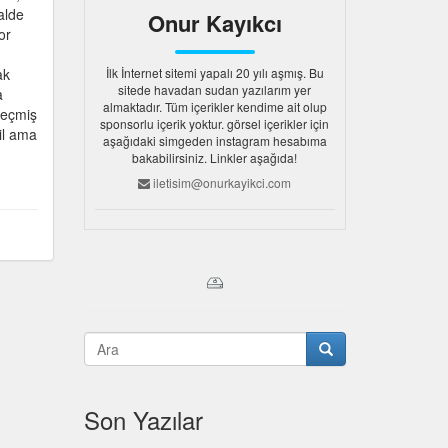
alde
Onur Kayıkcı
or
ak
İlk İnternet sitemi yapalı 20 yılı aşmış. Bu
sitede havadan sudan yazılarım yer
a
almaktadır. Tüm içerikler kendime ait olup
 geçmiş
sponsorlu içerik yoktur. görsel içerikler için
il ama
aşağıdaki simgeden instagram hesabıma
u
bakabilirsiniz. Linkler aşağıda!
iletisim@onurkayikci.com
Son Yazılar