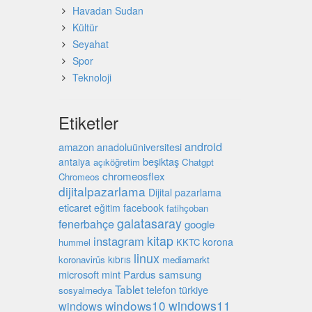
Havadan Sudan
Kültür
Seyahat
Spor
Teknoloji
Etiketler
android
amazon
anadoluüniversitesi
beşiktaş
antalya
açıköğretim
Chatgpt
chromeosflex
Chromeos
dijitalpazarlama
Dijital pazarlama
eticaret
eğitim
facebook
fatihçoban
galatasaray
fenerbahçe
google
kitap
instagram
korona
hummel
KKTC
linux
kıbrıs
koronavirüs
mediamarkt
microsoft
mint
Pardus
samsung
Tablet
türkiye
telefon
sosyalmedya
windows10
windows11
windows