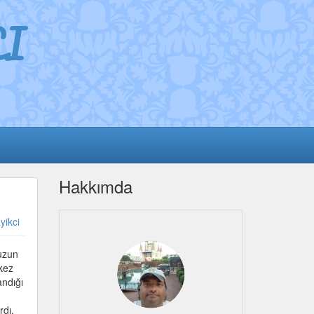
I
Hakkımda
yikci
 uzun
kez
andığı
rdı,