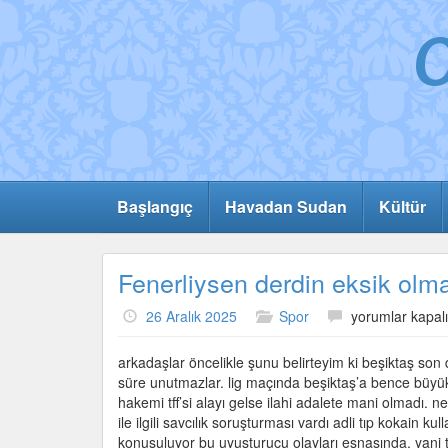
Başlangıç
Havadan Sudan
Kültür
Fenerliysen derdin eksik olm
Fenerliysen
26 Aralık 2025
Spor
yorumlar kapalı
derdin
eksik
arkadaşlar öncelikle şunu belirteyim ki beşiktaş son 
olmaz
süre unutmazlar. lig maçında beşiktaş’a bence büyü
için
hakemi tff’si alayı gelse ilahi adalete mani olmadı. n
ile ilgili savcılık soruşturması vardı adli tıp kokain ku
konuşuluyor bu uyuşturucu olayları esnasında. yani tats