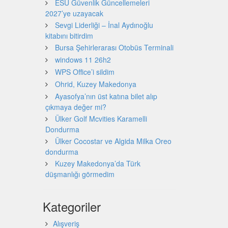
ESU Güvenlik Güncellemeleri
2027’ye uzayacak
Sevgi Liderliği – İnal Aydınoğlu
kitabını bitirdim
Bursa Şehirlerarası Otobüs Terminali
windows 11 26h2
WPS Office’i sildim
Ohrid, Kuzey Makedonya
Ayasofya’nın üst katına bilet alıp
çıkmaya değer mi?
Ülker Golf Mcvities Karamelli
Dondurma
Ülker Cocostar ve Algida Milka Oreo
dondurma
Kuzey Makedonya’da Türk
düşmanlığı görmedim
Kategoriler
Alışveriş