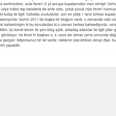
 verilmezken, eufa fener’i 2 yıl avrupa kupalarından men etmişti. herh
iyiye futbol dışı kaoslarla da anılır oldu. çoluk çocuk niye fener’i tutmuy
i kulüp ile ilgili. futbolda unutuldular. son on yılda 1 tane türkiye kupası
 alamıyorlar. benim 2011’de başka bir bloğum vardı. o zamanda ufak uf
 çok bahsetmişim ki bu konulardan ki o zaman herkes bahsediyordu, am
im. bu kendi ismim ile yeni blog açtık. arkadaş adamlar ile ilgili yıllar
 görülüyor. ha fener’in başkanı s. s. ceza alır almaz zerre umrunda değ
eçiyor. biliyorsunuz bir laf vardır. reklamın iyisi kötüsü olmaz diye. b
im yapabilir.