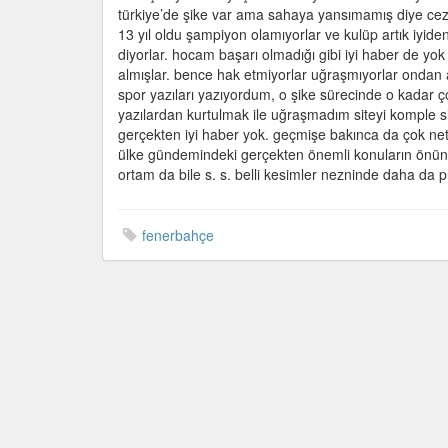
türkiye’de şike var ama sahaya yansımamış diye ceza
13 yıl oldu şampiyon olamıyorlar ve kulüp artık iyiden 
diyorlar. hocam başarı olmadığı gibi iyi haber de yok k
almışlar. bence hak etmiyorlar uğraşmıyorlar ondan
spor yazıları yazıyordum, o şike sürecinde o kadar
yazılardan kurtulmak ile uğraşmadım siteyi komple sild
gerçekten iyi haber yok. geçmişe bakınca da çok net
ülke gündemindeki gerçekten önemli konuların önüne g
ortam da bile s. s. belli kesimler nezninde daha da pr
fenerbahçe