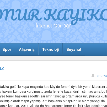
ONUR KAYIKC
İnternet Günlüğü
Spor
Alışveriş
Teknoloji
Seyahat
az
onurka
dakika golü ile kupa maçında kadıköy’de fener’i öyle bir yendi ki acısını
k hakem kumpası kurulmuştu zorla fener’e kazandırılmıştı maç ama bu 
eyse fener başkanı sadettin saran’ın takıldığı ortamlarda uyuşturucu kull
llanılmış olarak tespit yapmış. artı başkanın bir spiker ile alem yaptığı da
ız konular. 2011 yılında da hatırlarsanız fener ile ilgili şike iddiaları va