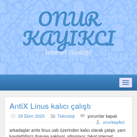
ONUR
KAYIKCI
İnternet Günlüğü
Toggl
AntiX Linus kalıcı çalıştı
AntiX
29 Ekim 2025
Teknoloji
yorumlar kapalı
Linus
onurkayikci
kalıcı
arkadaşlar antix linux usb üzerinden kalıcı olarak çalıştı. yani
çalıştı
kaydettiğiniz dosyası saklıyor. silinmiyor. fakat internet