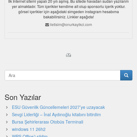
İlk İnternet sitemi yapalı 20 yılı aşmış. Bu sitede havadan sudan yazılarım
yer almaktadır. Tüm içerikler kendime ait olup sponsorlu içerik yoktur.
görsel içerikler için aşağıdaki simgeden instagram hesabıma
bakabilirsiniz. Linkler aşağıda!
iletisim@onurkayikci.com
Son Yazılar
ESU Güvenlik Güncellemeleri 2027’ye uzayacak
Sevgi Liderliği – İnal Aydınoğlu kitabını bitirdim
Bursa Şehirlerarası Otobüs Terminali
windows 11 26h2
WPS Office’i sildim