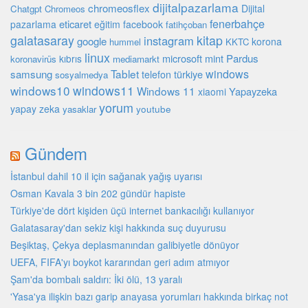
dijitalpazarlama
chromeosflex
Dijital
Chatgpt
Chromeos
fenerbahçe
eticaret
pazarlama
eğitim
facebook
fatihçoban
galatasaray
kitap
instagram
google
korona
hummel
KKTC
linux
microsoft
mint
Pardus
kıbrıs
koronavirüs
mediamarkt
Tablet
windows
samsung
türkiye
telefon
sosyalmedya
windows10
windows11
Windows 11
Yapayzeka
xiaomi
yorum
yapay zeka
youtube
yasaklar
Gündem
İstanbul dahil 10 il için sağanak yağış uyarısı
Osman Kavala 3 bin 202 gündür hapiste
Türkiye'de dört kişiden üçü internet bankacılığı kullanıyor
Galatasaray'dan sekiz kişi hakkında suç duyurusu
Beşiktaş, Çekya deplasmanından galibiyetle dönüyor
UEFA, FIFA'yı boykot kararından geri adım atmıyor
Şam'da bombalı saldırı: İki ölü, 13 yaralı
'Yasa'ya ilişkin bazı garip anayasa yorumları hakkında birkaç not