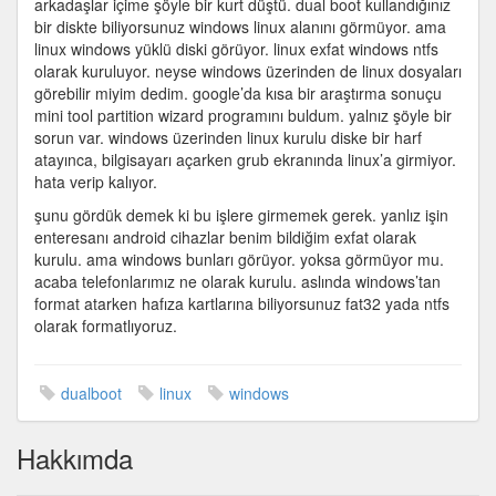
arkadaşlar içime şöyle bir kurt düştü. dual boot kullandığınız
yolu
bir diskte biliyorsunuz windows linux alanını görmüyor. ama
değiştirmek
linux windows yüklü diski görüyor. linux exfat windows ntfs
için
olarak kuruluyor. neyse windows üzerinden de linux dosyaları
görebilir miyim dedim. google’da kısa bir araştırma sonuçu
mini tool partition wizard programını buldum. yalnız şöyle bir
sorun var. windows üzerinden linux kurulu diske bir harf
atayınca, bilgisayarı açarken grub ekranında linux’a girmiyor.
hata verip kalıyor.
şunu gördük demek ki bu işlere girmemek gerek. yanlız işin
enteresanı android cihazlar benim bildiğim exfat olarak
kurulu. ama windows bunları görüyor. yoksa görmüyor mu.
acaba telefonlarımız ne olarak kurulu. aslında windows’tan
format atarken hafıza kartlarına biliyorsunuz fat32 yada ntfs
olarak formatlıyoruz.
dualboot
linux
windows
Hakkımda