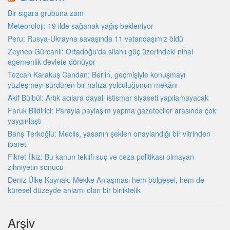
Bir sigara grubuna zam
Meteoroloji: 19 ilde sağanak yağış bekleniyor
Peru: Rusya-Ukrayna savaşında 11 vatandaşımız öldü
Zeynep Gürcanlı: Ortadoğu'da silahlı güç üzerindeki nihai
egemenlik devlete dönüyor
Tezcan Karakuş Candan: Berlin, geçmişiyle konuşmayı
yüzleşmeyi sürdüren bir hafıza yolculuğunun mekânı
Akif Bülbül: Artık acılara dayalı istismar siyaseti yapılamayacak
Faruk Bildirici: Parayla paylaşım yapma gazeteciler arasında çok
yaygınlaştı
Barış Terkoğlu: Meclis, yasanın şeklen onaylandığı bir vitrinden
ibaret
Fikret İlkiz: Bu kanun teklifi suç ve ceza politikası olmayan
zihniyetin sonucu
Deniz Ülke Kaynak: Mekke Anlaşması hem bölgesel, hem de
küresel düzeyde an­lamı olan bir birliktelik
Arşiv