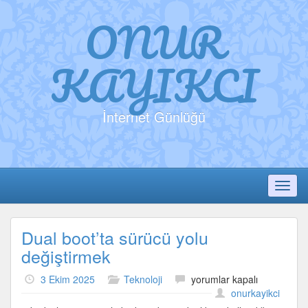
ONUR
KAYIKCI
İnternet Günlüğü
Toggl
Dual boot’ta sürücü yolu
değiştirmek
Dual
3 Ekim 2025
Teknoloji
yorumlar kapalı
boot’ta
onurkayikci
sürücü