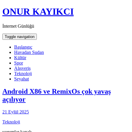
ONUR KAYIKCI
İnternet Günlüğü
Toggle navigation
Başlangıç
Havadan Sudan
Kültür
Spor
Alışveriş
Teknoloji
Seyahat
Android X86 ve RemixOs çok yavaş
açılıyor
21 Eylül 2025
Teknoloji
Android
yorumlar kapalı