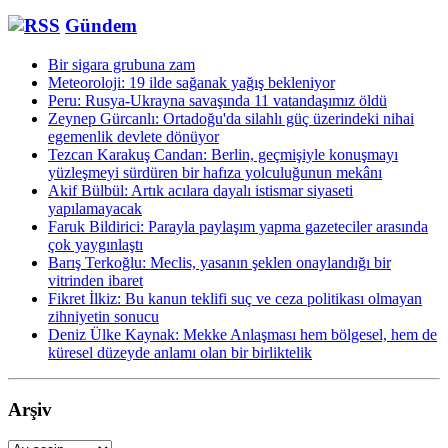
Gündem
Bir sigara grubuna zam
Meteoroloji: 19 ilde sağanak yağış bekleniyor
Peru: Rusya-Ukrayna savaşında 11 vatandaşımız öldü
Zeynep Gürcanlı: Ortadoğu'da silahlı güç üzerindeki nihai
egemenlik devlete dönüyor
Tezcan Karakuş Candan: Berlin, geçmişiyle konuşmayı
yüzleşmeyi sürdüren bir hafıza yolculuğunun mekânı
Akif Bülbül: Artık acılara dayalı istismar siyaseti
yapılamayacak
Faruk Bildirici: Parayla paylaşım yapma gazeteciler arasında
çok yaygınlaştı
Barış Terkoğlu: Meclis, yasanın şeklen onaylandığı bir
vitrinden ibaret
Fikret İlkiz: Bu kanun teklifi suç ve ceza politikası olmayan
zihniyetin sonucu
Deniz Ülke Kaynak: Mekke Anlaşması hem bölgesel, hem de
küresel düzeyde an­lamı olan bir birliktelik
Arşiv
Arşiv