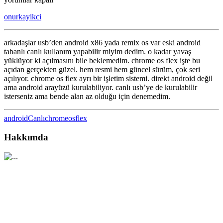
X86
onurkayikci
ve
RemixOs
çok
arkadaşlar usb’den android x86 yada remix os var eski android
yavaş
tabanlı canlı kullanım yapabilir miyim dedim. o kadar yavaş
açılıyor
yüklüyor ki açılmasını bile beklemedim. chrome os flex işte bu
için
açıdan gerçekten güzel. hem resmi hem güncel sürüm, çok seri
açılıyor. chrome os flex ayrı bir işletim sistemi. direkt android değil
ama android arayüzü kurulabiliyor. canlı usb’ye de kurulabilir
isterseniz ama bende alan az olduğu için denemedim.
android
Canlı
chromeosflex
Hakkımda