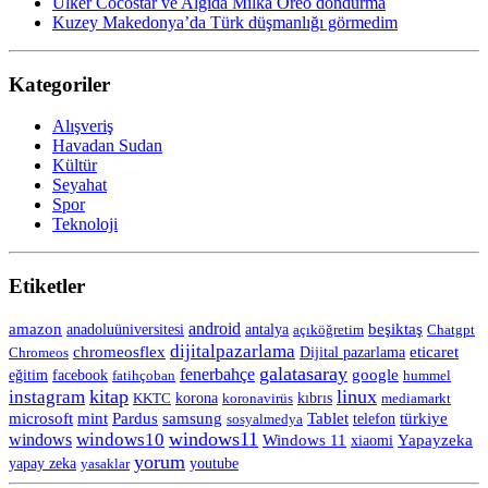
Ülker Cocostar ve Algida Milka Oreo dondurma
Kuzey Makedonya’da Türk düşmanlığı görmedim
Kategoriler
Alışveriş
Havadan Sudan
Kültür
Seyahat
Spor
Teknoloji
Etiketler
android
amazon
anadoluüniversitesi
beşiktaş
antalya
açıköğretim
Chatgpt
dijitalpazarlama
chromeosflex
eticaret
Chromeos
Dijital pazarlama
galatasaray
fenerbahçe
eğitim
facebook
google
fatihçoban
hummel
kitap
linux
instagram
korona
KKTC
koronavirüs
kıbrıs
mediamarkt
Tablet
microsoft
mint
Pardus
samsung
telefon
türkiye
sosyalmedya
windows11
windows10
windows
Windows 11
Yapayzeka
xiaomi
yorum
yapay zeka
yasaklar
youtube