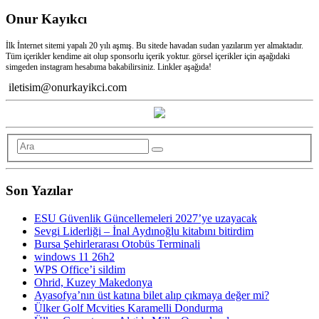
Onur Kayıkcı
İlk İnternet sitemi yapalı 20 yılı aşmış. Bu sitede havadan sudan yazılarım yer almaktadır.
Tüm içerikler kendime ait olup sponsorlu içerik yoktur. görsel içerikler için aşağıdaki
simgeden instagram hesabıma bakabilirsiniz. Linkler aşağıda!
iletisim@onurkayikci.com
Son Yazılar
ESU Güvenlik Güncellemeleri 2027’ye uzayacak
Sevgi Liderliği – İnal Aydınoğlu kitabını bitirdim
Bursa Şehirlerarası Otobüs Terminali
windows 11 26h2
WPS Office’i sildim
Ohrid, Kuzey Makedonya
Ayasofya’nın üst katına bilet alıp çıkmaya değer mi?
Ülker Golf Mcvities Karamelli Dondurma