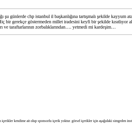
ğı şu günlerde chp istanbul il başkanlığına tartışmalı şekilde kayyum ata
ç bir gerekçe göstermeden millet iradesini keyfi bir şekilde kısıtlıyor
kları ve taraftarlarının zorbalıklarından…. yetmedi mi kardeşim…
m içerikler kendime ait olup sponsorlu içerik yoktur. görsel içerikler için aşağıdaki simgeden in