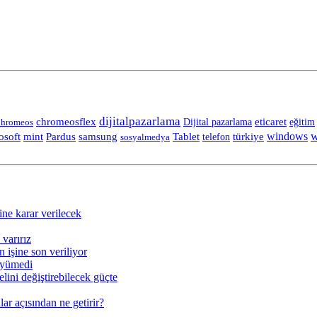
dijitalpazarlama
chromeosflex
eticaret
eğitim
hromeos
Dijital pazarlama
w
Tablet
windows
osoft
mint
Pardus
samsung
telefon
türkiye
sosyalmedya
ine karar verilecek
varırız
 işine son veriliyor
üyümedi
lini değiştirebilecek güçte
ar açısından ne getirir?