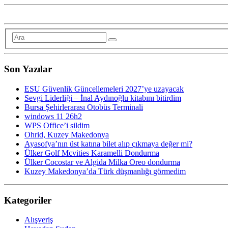
Son Yazılar
ESU Güvenlik Güncellemeleri 2027’ye uzayacak
Sevgi Liderliği – İnal Aydınoğlu kitabını bitirdim
Bursa Şehirlerarası Otobüs Terminali
windows 11 26h2
WPS Office’i sildim
Ohrid, Kuzey Makedonya
Ayasofya’nın üst katına bilet alıp çıkmaya değer mi?
Ülker Golf Mcvities Karamelli Dondurma
Ülker Cocostar ve Algida Milka Oreo dondurma
Kuzey Makedonya’da Türk düşmanlığı görmedim
Kategoriler
Alışveriş