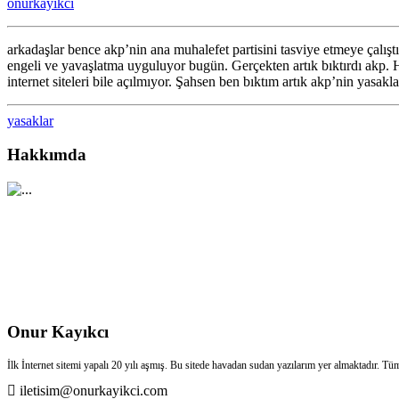
onurkayikci
yasakları
yeniden
başladı
arkadaşlar bence akp’nin ana muhalefet partisini tasviye etmeye çalıştı
için
engeli ve yavaşlatma uyguluyor bugün. Gerçekten artık bıktırdı akp. Hi
internet siteleri bile açılmıyor. Şahsen ben bıktım artık akp’nin yasa
yasaklar
Hakkımda
Onur Kayıkcı
İlk İnternet sitemi yapalı 20 yılı aşmış. Bu sitede havadan sudan yazılarım yer almaktadır. Tü
iletisim@onurkayikci.com