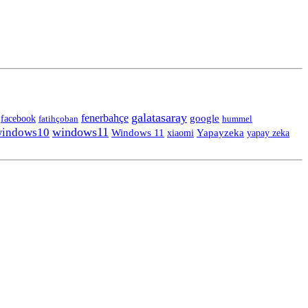
galatasaray
fenerbahçe
facebook
google
fatihçoban
hummel
windows11
indows10
Windows 11
Yapayzeka
yapay zeka
xiaomi