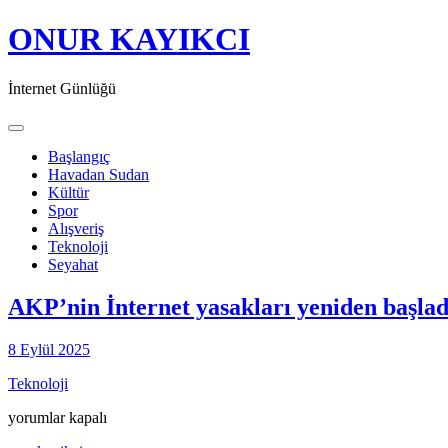
ONUR KAYIKCI
İnternet Günlüğü
Toggle navigation
Başlangıç
Havadan Sudan
Kültür
Spor
Alışveriş
Teknoloji
Seyahat
AKP’nin İnternet yasakları yeniden başlad
8 Eylül 2025
Teknoloji
AKP’nin
yorumlar kapalı
İnternet