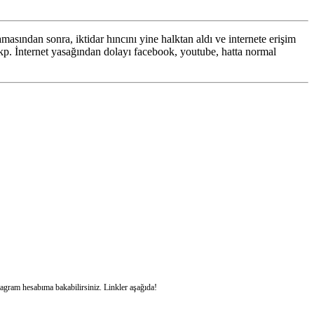
masından sonra, iktidar hıncını yine halktan aldı ve internete erişim
 akp. İnternet yasağından dolayı facebook, youtube, hatta normal
stagram hesabıma bakabilirsiniz. Linkler aşağıda!