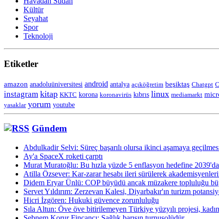
Havadan Sudan
Kültür
Seyahat
Spor
Teknoloji
Etiketler
android
amazon
anadoluüniversitesi
beşiktaş
antalya
açıköğretim
Chatgpt
C
kitap
linux
instagram
korona
micr
KKTC
koronavirüs
kıbrıs
mediamarkt
yorum
yasaklar
youtube
Gündem
Abdulkadir Selvi: Süreç başarılı olursa ikinci aşamaya geçilmes
Ay'a SpaceX roketi çarptı
Murat Muratoğlu: Bu hızla yüzde 5 enflasyon hedefine 2039'da 
Atilla Özsever: Kar-zarar hesabı ileri sürülerek akademisyenlerin
Didem Eryar Ünlü: COP büyüdü ancak müzakere topluluğu b
Servet Yıldırım: Zerzevan Kalesi, Diyarbakır'ın turizm potansiye
Hicri İzgören: Hukuki güvence zorunluluğu
Sıla Altun: Öve öve bitirilemeyen Türkiye yüzyılı projesi, kadınl
Şebnem Korur Fincancı: Sağlık barışın turnusolüdür