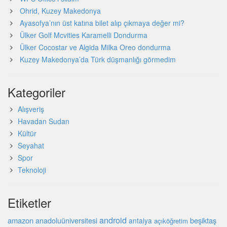
Ohrid, Kuzey Makedonya
Ayasofya’nın üst katına bilet alıp çıkmaya değer mi?
Ülker Golf Mcvities Karamelli Dondurma
Ülker Cocostar ve Algida Milka Oreo dondurma
Kuzey Makedonya’da Türk düşmanlığı görmedim
Kategoriler
Alışveriş
Havadan Sudan
Kültür
Seyahat
Spor
Teknoloji
Etiketler
android
amazon
beşiktaş
anadoluüniversitesi
antalya
açıköğretim