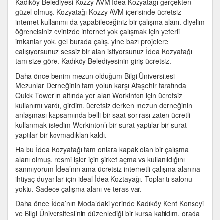
Kadıköy Belediyesi Kozzy AVM İdea Kozyatağı gerçekten
AVM
güzel olmuş. Kozyatağı Kozzy AVM içerisinde ücretsiz
İdea
internet kullanımı da yapabileceğiniz bir çalışma alanı. diyelim
Kozyatağı
öğrencisiniz evinizde internet yok çalışmak için yeterli
için
imkanlar yok. gel burada çalış. yine bazı projelere
çalışıyorsunuz sessiz bir alan istiyorsunuz İdea Kozyatağı
tam size göre. Kadıköy Belediyesinin giriş ücretsiz.
Daha önce benim mezun olduğum Bilgi Üniversitesi
Mezunlar Derneğinin tam yolun karşı Ataşehir tarafında
Quick Tower’ın altında yer alan Workinton için ücretsiz
kullanımı vardı, girdim. ücretsiz derken mezun derneğinin
anlaşması kapsamında belli bir saat sonrası zaten ücretli
kullanmak istedim Workinton’ı bir surat yaptılar bir surat
yaptılar bir kovmadıkları kaldı.
Ha bu İdea Kozyatağı tam onlara kapak olan bir çalışma
alanı olmuş. resmi işler için şirket açma vs kullanıldığını
sanmıyorum İdea’nın ama ücretsiz internetli çalışma alanına
ihtiyaç duyanlar için ideal İdea Koztayağı. Toplantı salonu
yoktu. Sadece çalışma alanı ve teras var.
Daha önce İdea’nın Moda’daki yerinde Kadıköy Kent Konseyi
ve Bilgi Üniversitesi’nin düzenlediği bir kursa katıldım. orada