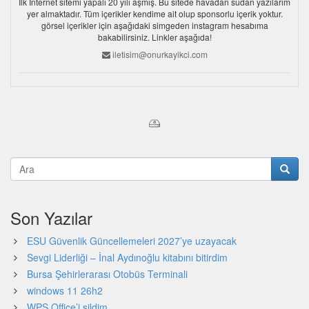
İlk İnternet sitemi yapalı 20 yılı aşmış. Bu sitede havadan sudan yazılarım
yer almaktadır. Tüm içerikler kendime ait olup sponsorlu içerik yoktur.
görsel içerikler için aşağıdaki simgeden instagram hesabıma
bakabilirsiniz. Linkler aşağıda!
iletisim@onurkayikci.com
Son Yazılar
ESU Güvenlik Güncellemeleri 2027’ye uzayacak
Sevgi Liderliği – İnal Aydınoğlu kitabını bitirdim
Bursa Şehirlerarası Otobüs Terminali
windows 11 26h2
WPS Office’i sildim