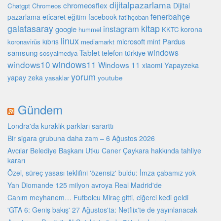
dijitalpazarlama
chromeosflex
Dijital
Chatgpt
Chromeos
fenerbahçe
eticaret
pazarlama
eğitim
facebook
fatihçoban
galatasaray
kitap
instagram
google
korona
hummel
KKTC
linux
microsoft
mint
Pardus
kıbrıs
koronavirüs
mediamarkt
Tablet
windows
samsung
türkiye
telefon
sosyalmedya
windows10
windows11
Windows 11
Yapayzeka
xiaomi
yorum
yapay zeka
youtube
yasaklar
Gündem
Londra'da kuraklık parkları sararttı
Bir sigara grubuna daha zam – 6 Ağustos 2026
Avcılar Belediye Başkanı Utku Caner Çaykara hakkında tahliye
kararı
Özel, süreç yasası teklifini 'özensiz' buldu: İmza çabamız yok
Yan Diomande 125 milyon avroya Real Madrid'de
Canım meyhanem… Futbolcu Miraç gitti, ciğerci kedi geldi
'GTA 6: Geniş bakış' 27 Ağustos'ta: Netflix'te de yayınlanacak