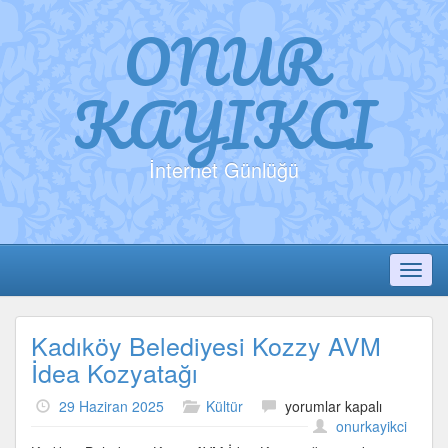
ONUR
KAYIKCI
İnternet Günlüğü
Toggl
Kadıköy Belediyesi Kozzy AVM
İdea Kozyatağı
Kadıköy
29 Haziran 2025
Kültür
yorumlar kapalı
Belediyesi
onurkayikci
Kozzy