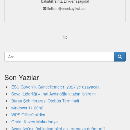
bakabilirsiniz. Linkler aşağıda!
iletisim@onurkayikci.com
Son Yazılar
ESU Güvenlik Güncellemeleri 2027’ye uzayacak
Sevgi Liderliği – İnal Aydınoğlu kitabını bitirdim
Bursa Şehirlerarası Otobüs Terminali
windows 11 26h2
WPS Office’i sildim
Ohrid, Kuzey Makedonya
Ayasofya’nın üst katına bilet alıp çıkmaya değer mi?