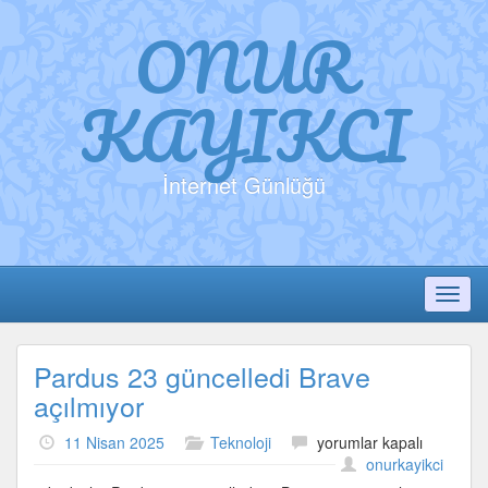
ONUR
KAYIKCI
İnternet Günlüğü
Toggl
Pardus 23 güncelledi Brave
açılmıyor
Pardus
11 Nisan 2025
Teknoloji
yorumlar kapalı
23
onurkayikci
güncelledi