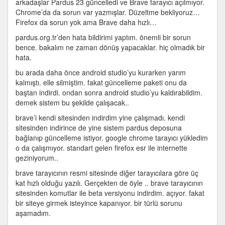
arkadaşlar Pardus 23 güncelledi ve Brave tarayıcı açılmıyor.
Brave
Chrome’da da sorun var yazmışlar. Düzeltme bekliyoruz…
açılmıyor
Firefox da sorun yok ama Brave daha hızlı…
için
pardus.org.tr’den hata bildirimi yaptım. önemli bir sorun
bence. bakalım ne zaman dönüş yapacaklar. hiç olmadık bir
hata.
bu arada daha önce android studio’yu kurarken yarım
kalmıştı. elle silmiştim. fakat güncelleme paketi onu da
baştan indirdi. ondan sonra android studio’yu kaldırabildim.
demek sistem bu şekilde çalışacak..
brave’i kendi sitesinden indirdim yine çalışmadı. kendi
sitesinden indirince de yine sistem pardus deposuna
bağlanıp güncelleme istiyor. google chrome tarayıcı yükledim
o da çalışmıyor. standart gelen firefox esr ile internette
geziniyorum..
brave tarayıcının resmi sitesinde diğer tarayıcılara göre üç
kat hızlı olduğu yazılı. Gerçekten de öyle .. brave tarayıcının
sitesinden komutlar ile beta versiyonu indirdim. açıyor. fakat
bir siteye girmek isteyince kapanıyor. bir türlü sorunu
aşamadım.