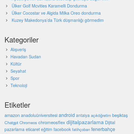
Ülker Golf Mcvities Karamelli Dondurma
Ülker Cocostar ve Algida Milka Oreo dondurma
Kuzey Makedonya’da Türk düşmanlığı görmedim
Kategoriler
Alışveriş
Havadan Sudan
Kültür
Seyahat
Spor
Teknoloji
Etiketler
android
amazon
beşiktaş
anadoluüniversitesi
antalya
açıköğretim
dijitalpazarlama
chromeosflex
Dijital
Chatgpt
Chromeos
fenerbahçe
eticaret
pazarlama
eğitim
facebook
fatihçoban