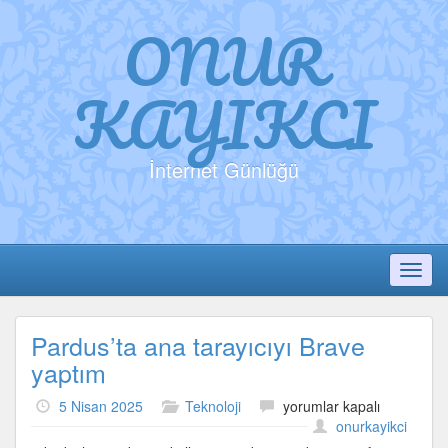
ONUR
KAYIKCI
İnternet Günlüğü
Toggl
Pardus’ta ana tarayıcıyı Brave
yaptım
Pardus’ta
5 Nisan 2025
Teknoloji
yorumlar kapalı
ana
onurkayikci
tarayıcıyı