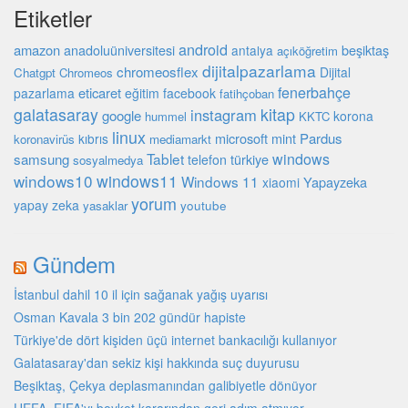
Etiketler
android
amazon
beşiktaş
anadoluüniversitesi
antalya
açıköğretim
dijitalpazarlama
chromeosflex
Dijital
Chatgpt
Chromeos
fenerbahçe
eticaret
pazarlama
eğitim
facebook
fatihçoban
galatasaray
kitap
instagram
google
korona
hummel
KKTC
linux
microsoft
mint
Pardus
kıbrıs
koronavirüs
mediamarkt
Tablet
windows
samsung
türkiye
telefon
sosyalmedya
windows10
windows11
Windows 11
Yapayzeka
xiaomi
yorum
yapay zeka
youtube
yasaklar
Gündem
İstanbul dahil 10 il için sağanak yağış uyarısı
Osman Kavala 3 bin 202 gündür hapiste
Türkiye'de dört kişiden üçü internet bankacılığı kullanıyor
Galatasaray'dan sekiz kişi hakkında suç duyurusu
Beşiktaş, Çekya deplasmanından galibiyetle dönüyor