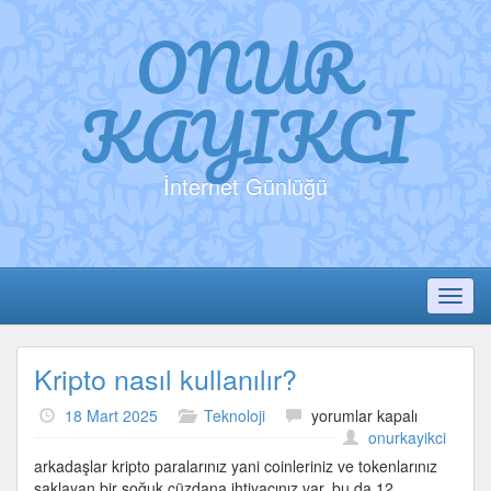
ONUR
KAYIKCI
İnternet Günlüğü
Toggl
Kripto nasıl kullanılır?
Kripto
18 Mart 2025
Teknoloji
yorumlar kapalı
nasıl
onurkayikci
kullanılır?
arkadaşlar kripto paralarınız yani coinleriniz ve tokenlarınız
için
saklayan bir soğuk cüzdana ihtiyacınız var. bu da 12