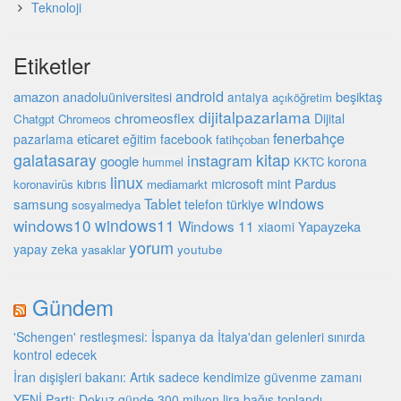
Teknoloji
Etiketler
android
amazon
beşiktaş
anadoluüniversitesi
antalya
açıköğretim
dijitalpazarlama
chromeosflex
Dijital
Chatgpt
Chromeos
fenerbahçe
eticaret
pazarlama
eğitim
facebook
fatihçoban
galatasaray
kitap
instagram
google
korona
hummel
KKTC
linux
microsoft
mint
Pardus
kıbrıs
koronavirüs
mediamarkt
Tablet
windows
samsung
türkiye
telefon
sosyalmedya
windows10
windows11
Windows 11
Yapayzeka
xiaomi
yorum
yapay zeka
youtube
yasaklar
Gündem
'Schengen' restleşmesi: İspanya da İtalya'dan gelenleri sınırda
kontrol edecek
İran dışişleri bakanı: Artık sadece kendimize güvenme zamanı
YENİ Parti: Dokuz günde 300 milyon lira bağış toplandı