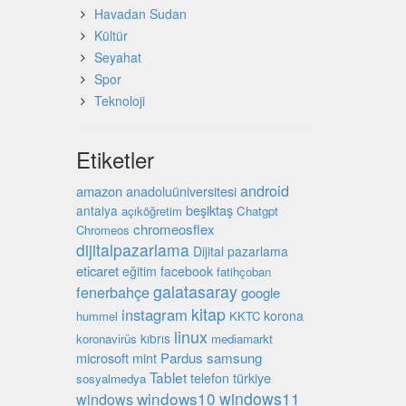
Havadan Sudan
Kültür
Seyahat
Spor
Teknoloji
Etiketler
android
amazon
anadoluüniversitesi
beşiktaş
antalya
açıköğretim
Chatgpt
chromeosflex
Chromeos
dijitalpazarlama
Dijital pazarlama
eticaret
eğitim
facebook
fatihçoban
galatasaray
fenerbahçe
google
kitap
instagram
korona
hummel
KKTC
linux
kıbrıs
koronavirüs
mediamarkt
microsoft
mint
Pardus
samsung
Tablet
türkiye
telefon
sosyalmedya
windows10
windows11
windows