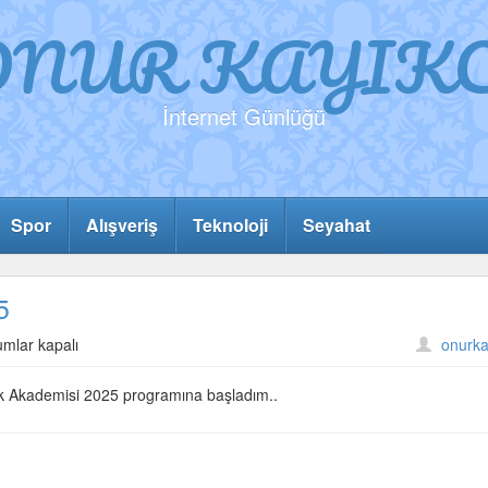
ONUR KAYIKC
İnternet Günlüğü
Spor
Alışveriş
Teknoloji
Seyahat
5
al
umlar kapalı
onurka
rlik
demisi
rlik Akademisi 2025 programına başladım..
5