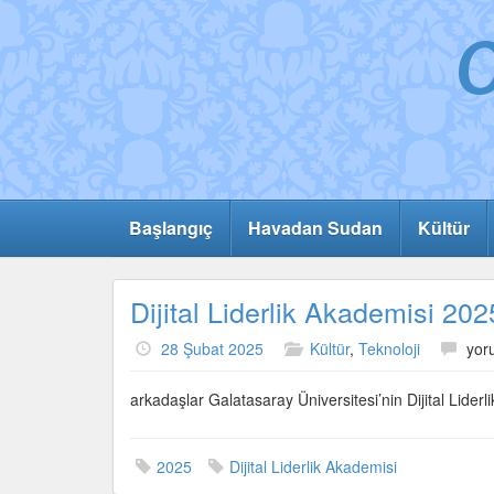
Başlangıç
Havadan Sudan
Kültür
Dijital Liderlik Akademisi 202
Dijit
28 Şubat 2025
Kültür
,
Teknoloji
yor
Lide
Aka
arkadaşlar Galatasaray Üniversitesi’nin Dijital Lide
202
için
2025
Dijital Liderlik Akademisi