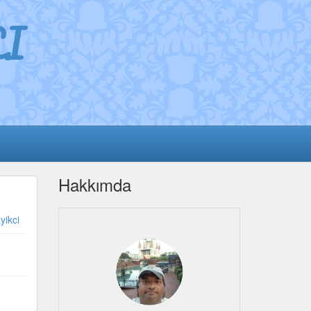
I
Hakkımda
yikci