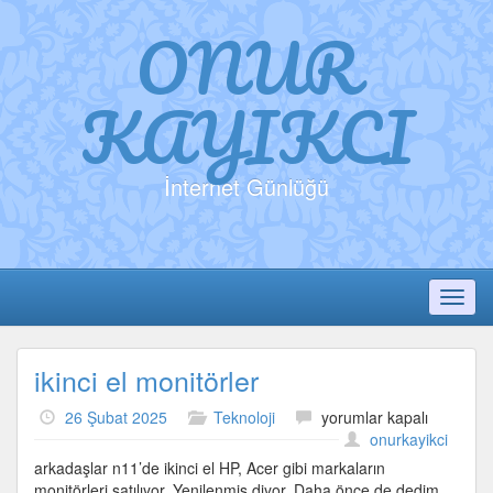
ONUR
KAYIKCI
İnternet Günlüğü
Toggl
ikinci el monitörler
ikinci
26 Şubat 2025
Teknoloji
yorumlar kapalı
el
onurkayikci
monitörler
arkadaşlar n11’de ikinci el HP, Acer gibi markaların
için
monitörleri satılıyor. Yenilenmiş diyor. Daha önce de dedim