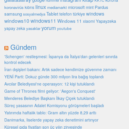
korona
hummel
KKTC
linux
microsoft
mint
Pardus
kıbrıs
koronavirüs
mediamarkt
Tablet
windows
samsung
türkiye
telefon
sosyalmedya
windows10
windows11
Windows 11
Yapayzeka
xiaomi
yorum
yapay zeka
youtube
yasaklar
Gündem
'Schengen' restleşmesi: İspanya da İtalya'dan gelenleri sınırda
kontrol edecek
İran dışişleri bakanı: Artık sadece kendimize güvenme zamanı
YENİ Parti: Dokuz günde 300 milyon lira bağış toplandı
Avcılar Belediyesi'ne operasyon: 12 kişi tutuklandı
Game of Thrones filmi geliyor: 'Aegon's Conquest'
Menderes Belediye Başkanı İlkay Çiçek tutuklandı
Süreç yasasının Adalet Komisyonu görüşmeleri başladı
Yatırımda haftalık tablo: Gram altın yüzde 8,29 arttı
Danimarka, liselerde yapay zeka denetimini artırıyor
Küresel gıda fiyatları son üç yılın zirvesinde