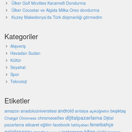
Ülker Golf Mcvities Karamelli Dondurma
Ülker Cocostar ve Algida Milka Oreo dondurma
Kuzey Makedonya’da Türk düşmanlığı görmedim
Kategoriler
Alışveriş
Havadan Sudan
Kültür
Seyahat
Spor
Teknoloji
Etiketler
android
amazon
beşiktaş
anadoluüniversitesi
antalya
açıköğretim
dijitalpazarlama
chromeosflex
Dijital
Chatgpt
Chromeos
fenerbahçe
eticaret
pazarlama
eğitim
facebook
fatihçoban
galatasaray
kitap
instagram
google