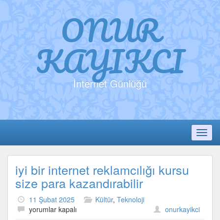
ONUR
KAYIKCI
İnternet Günlüğü
Toggl
iyi bir internet reklamcılığı kursu
size para kazandırabilir
11 Şubat 2025
Kültür
,
Teknoloji
iyi
yorumlar kapalı
onurkayikci
bir