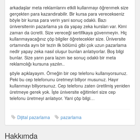
internet
arkadaşlar meta reklamlarını etkili kullanmayı öğrenmek size
reklamcılığı
gerçekten para kazandırabilir. Bir kursa para verecekseniz
kursu
böyle bir kursa para verin yani sonuç odaklı. Bazı
size
üniversitenin pazarlama ya da yapay zeka kursları var. Kimi
para
zaman da ücretli. Size vereceği sertifikaya güvenmeyin. Hiç
kazandırabilir
kullanmayacağınız çöp bilgiler öğretecekler size. Üniversite
için
ortamında aynı bir tezin ilk bölümü gibi çok uzun pazarlama
nedir yapay zeka nasıl oluşur bunları anlatıyorlar. Boş bilgi
bunlar. Size yarın para lazım ise sonuç odaklı bir meta
reklamcılığı kursuna yazılın..
şöyle açıklayayım. Örneğin bir cep telefonu kullanıyorsunuz.
Peki bu cep telefonunu üretmeyi biliyor musunuz. Hayır
kullanmayı biliyorsunuz. Cep telefonu zaten üretilmiş yeniden
üretmeye gerek yok. İşte üniversite eğitimleri size cep
telefonu üretmeyi anlatıyor. Yani çöp bilgi…
Dijital pazarlama
pazarlama
Hakkımda