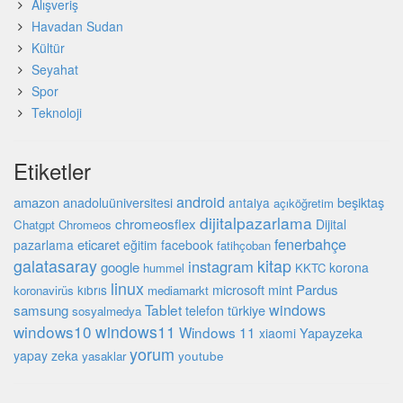
Alışveriş
Havadan Sudan
Kültür
Seyahat
Spor
Teknoloji
Etiketler
android
amazon
beşiktaş
anadoluüniversitesi
antalya
açıköğretim
dijitalpazarlama
chromeosflex
Dijital
Chatgpt
Chromeos
fenerbahçe
eticaret
pazarlama
eğitim
facebook
fatihçoban
galatasaray
kitap
instagram
google
korona
hummel
KKTC
linux
microsoft
mint
Pardus
kıbrıs
koronavirüs
mediamarkt
Tablet
windows
samsung
türkiye
telefon
sosyalmedya
windows10
windows11
Windows 11
Yapayzeka
xiaomi
yorum
yapay zeka
youtube
yasaklar