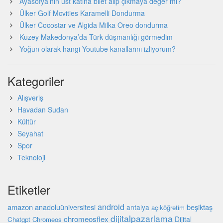
Ayasofya’nın üst katına bilet alıp çıkmaya değer mi?
Ülker Golf Mcvities Karamelli Dondurma
Ülker Cocostar ve Algida Milka Oreo dondurma
Kuzey Makedonya’da Türk düşmanlığı görmedim
Yoğun olarak hangi Youtube kanallarını izliyorum?
Kategoriler
Alışveriş
Havadan Sudan
Kültür
Seyahat
Spor
Teknoloji
Etiketler
android
amazon
beşiktaş
anadoluüniversitesi
antalya
açıköğretim
dijitalpazarlama
chromeosflex
Dijital
Chatgpt
Chromeos