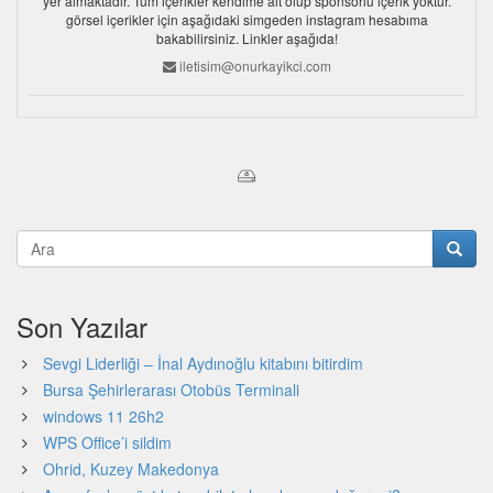
yer almaktadır. Tüm içerikler kendime ait olup sponsorlu içerik yoktur.
görsel içerikler için aşağıdaki simgeden instagram hesabıma
bakabilirsiniz. Linkler aşağıda!
iletisim@onurkayikci.com
Son Yazılar
Sevgi Liderliği – İnal Aydınoğlu kitabını bitirdim
Bursa Şehirlerarası Otobüs Terminali
windows 11 26h2
WPS Office’i sildim
Ohrid, Kuzey Makedonya