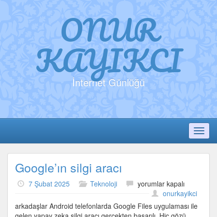
ONUR
KAYIKCI
İnternet Günlüğü
Toggl
Google’ın silgi aracı
Google’ın
7 Şubat 2025
Teknoloji
yorumlar kapalı
silgi
onurkayikci
aracı
arkadaşlar Android telefonlarda Google Files uygulaması ile
için
gelen yapay zeka silgi aracı gerçekten başarılı. Hiç gözü