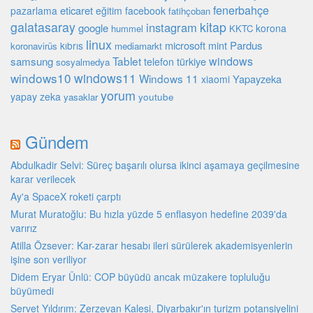
fenerbahçe
eticaret
pazarlama
eğitim
facebook
fatihçoban
galatasaray
kitap
instagram
google
korona
hummel
KKTC
linux
microsoft
mint
Pardus
kıbrıs
koronavirüs
mediamarkt
Tablet
windows
samsung
türkiye
telefon
sosyalmedya
windows10
windows11
Windows 11
Yapayzeka
xiaomi
yorum
yapay zeka
youtube
yasaklar
Gündem
Abdulkadir Selvi: Süreç başarılı olursa ikinci aşamaya geçilmesine
karar verilecek
Ay'a SpaceX roketi çarptı
Murat Muratoğlu: Bu hızla yüzde 5 enflasyon hedefine 2039'da
varırız
Atilla Özsever: Kar-zarar hesabı ileri sürülerek akademisyenlerin
işine son veriliyor
Didem Eryar Ünlü: COP büyüdü ancak müzakere topluluğu
büyümedi
Servet Yıldırım: Zerzevan Kalesi, Diyarbakır'ın turizm potansiyelini