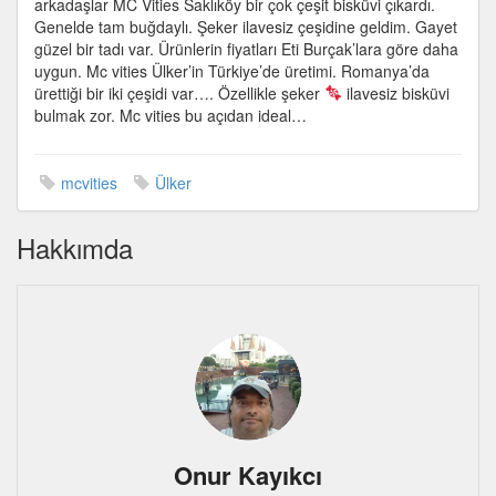
arkadaşlar MC Vities Saklıköy bir çok çeşit bisküvi çıkardı.
şeker
Genelde tam buğdaylı. Şeker ilavesiz çeşidine geldim. Gayet
ilavesiz
güzel bir tadı var. Ürünlerin fiyatları Eti Burçak’lara göre daha
bisküvi
uygun. Mc vities Ülker’in Türkiye’de üretimi. Romanya’da
için
ürettiği bir iki çeşidi var…. Özellikle şeker
ilavesiz bisküvi
bulmak zor. Mc vities bu açıdan ideal…
mcvities
Ülker
Hakkımda
Onur Kayıkcı