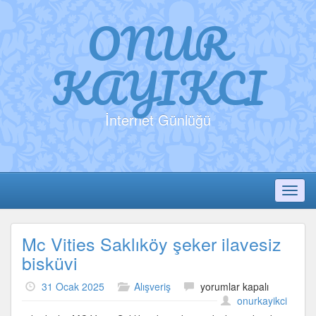
ONUR
KAYIKCI
İnternet Günlüğü
Toggl
Mc Vities Saklıköy şeker ilavesiz
bisküvi
Mc
31 Ocak 2025
Alışveriş
yorumlar kapalı
Vities
onurkayikci
Saklıköy