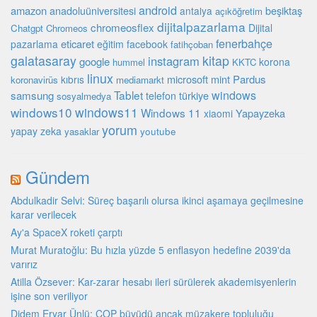
android
amazon
beşiktaş
anadoluüniversitesi
antalya
açıköğretim
dijitalpazarlama
chromeosflex
Dijital
Chatgpt
Chromeos
fenerbahçe
eticaret
pazarlama
eğitim
facebook
fatihçoban
galatasaray
kitap
instagram
google
korona
hummel
KKTC
linux
microsoft
mint
Pardus
kıbrıs
koronavirüs
mediamarkt
Tablet
windows
samsung
türkiye
telefon
sosyalmedya
windows10
windows11
Windows 11
Yapayzeka
xiaomi
yorum
yapay zeka
youtube
yasaklar
Gündem
Abdulkadir Selvi: Süreç başarılı olursa ikinci aşamaya geçilmesine
karar verilecek
Ay'a SpaceX roketi çarptı
Murat Muratoğlu: Bu hızla yüzde 5 enflasyon hedefine 2039'da
varırız
Atilla Özsever: Kar-zarar hesabı ileri sürülerek akademisyenlerin
işine son veriliyor
Didem Eryar Ünlü: COP büyüdü ancak müzakere topluluğu