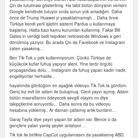
için
Çin de tutulması gösterilmiş. Ha tabii bütün dünyanın verisini
Google kendinde tutuyor onda sorun yok anladığım. Daha
önce de Trump Huawei yi yasaklatmamıştı… Daha önce
Türkiye kendi yerli işletim sistemi Pardus u kullanmaya
başlamış. Hatta bazı kamu kurumları kullanmış. Fakat Bill
Gates in verdiği belli teşvikler neticesinde Windows a geri
dönülmüş yazıyor. Bu arada Çin de Facebook ve Instagram
zaten yasakmış…
Ben Tik Tok u pek kullanmıyorum. Çünkü Türkiye de
küçükcük kızlar fuhuş yapıyor aleni. Yine terör örgütü
propagandası dolu… Instagram da fuhuş yapan kadın nadir,
engelliyorlar herhalde..
hayatımda gördüğüm en aşağılık videoyu Tik Tok ta gördüm.
Genç kız evli bir adam ile buluşmuş. Canlı yayın açmış. Adam
bütün masraflarımı ödeyecek sevgili olayım mı diye
takipçilerine soruyordu… Daha sonra da bu videoyu
hesabına yüklemiş.. Ar damarı çatlamış artık bunların…
Garaj Tayfa diye yayın yapan bir adam var. Bence o da
gençlere yalan yanlış şeyler anlatıyor…
Tik tok ile birlikte CapCut uygulamasını da yasaklamış ABD.