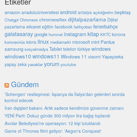
Etiketler
android
amazon
beşiktaş
anadoluüniversitesi
antalya
açıköğretim
dijitalpazarlama
chromeosflex
Dijital
Chatgpt
Chromeos
fenerbahçe
eticaret
pazarlama
eğitim
facebook
fatihçoban
galatasaray
kitap
instagram
google
korona
hummel
KKTC
linux
microsoft
mint
Pardus
kıbrıs
koronavirüs
mediamarkt
Tablet
windows
samsung
türkiye
telefon
sosyalmedya
windows10
windows11
Windows 11
Yapayzeka
xiaomi
yorum
yapay zeka
youtube
yasaklar
Gündem
'Schengen' restleşmesi: İspanya da İtalya'dan gelenleri sınırda
kontrol edecek
İran dışişleri bakanı: Artık sadece kendimize güvenme zamanı
YENİ Parti: Dokuz günde 300 milyon lira bağış toplandı
Avcılar Belediyesi'ne operasyon: 12 kişi tutuklandı
Game of Thrones filmi geliyor: 'Aegon's Conquest'