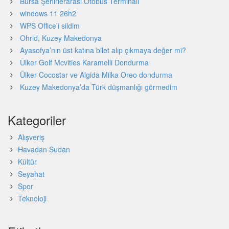
Bursa Şehirlerarası Otobüs Terminali
windows 11 26h2
WPS Office’i sildim
Ohrid, Kuzey Makedonya
Ayasofya’nın üst katına bilet alıp çıkmaya değer mi?
Ülker Golf Mcvities Karamelli Dondurma
Ülker Cocostar ve Algida Milka Oreo dondurma
Kuzey Makedonya’da Türk düşmanlığı görmedim
Kategoriler
Alışveriş
Havadan Sudan
Kültür
Seyahat
Spor
Teknoloji