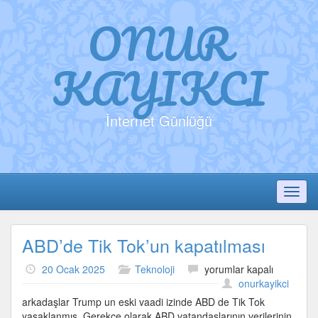
ONUR
KAYIKCI
İnternet Günlüğü
Toggl
ABD’de Tik Tok’un kapatılması
ABD’de
20 Ocak 2025
Teknoloji
yorumlar kapalı
Tik
onurkayikci
Tok’un
arkadaşlar Trump un eski vaadi izinde ABD de Tik Tok
kapatılması
yasaklanmış. Gerekçe olarak ABD vatandaşlarının verilerinin