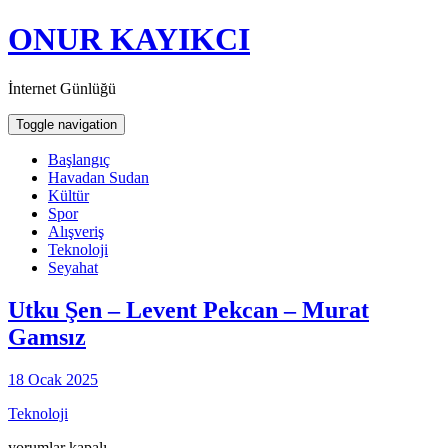
ONUR KAYIKCI
İnternet Günlüğü
Toggle navigation
Başlangıç
Havadan Sudan
Kültür
Spor
Alışveriş
Teknoloji
Seyahat
Utku Şen – Levent Pekcan – Murat
Gamsız
18 Ocak 2025
Teknoloji
Utku
yorumlar kapalı