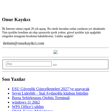
Onur Kayıkcı
İlk İnternet sitemi yapalı 20 yılı aşmış. Bu sitede havadan sudan yazılarım yer almaktadır.
Tüm içerikler kendime ait olup sponsorlu içerik yoktur. görsel içerikler için aşağıdaki
simgeden instagram hesabıma bakabilirsiniz. Linkler aşağıda!
iletisim@onurkayikci.com
Son Yazılar
ESU Güvenlik Güncellemeleri 2027’ye uzayacak
Sevgi Liderliği – İnal Aydınoğlu kitabını bitirdim
Bursa Şehirlerarası Otobüs Terminali
windows 11 26h2
WPS Office’i sildim