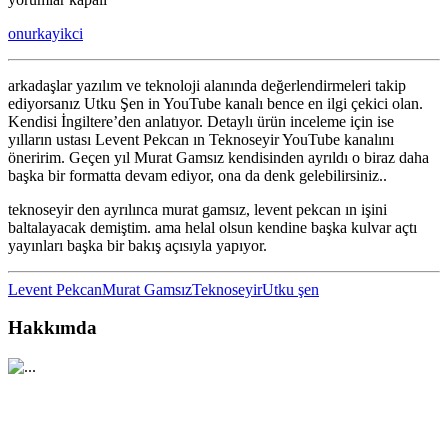
Şen
onurkayikci
–
Levent
Pekcan
arkadaşlar yazılım ve teknoloji alanında değerlendirmeleri takip
–
ediyorsanız Utku Şen in YouTube kanalı bence en ilgi çekici olan.
Murat
Kendisi İngiltere’den anlatıyor. Detaylı ürün inceleme için ise
Gamsız
yılların ustası Levent Pekcan ın Teknoseyir YouTube kanalını
için
öneririm. Geçen yıl Murat Gamsız kendisinden ayrıldı o biraz daha
başka bir formatta devam ediyor, ona da denk gelebilirsiniz..
teknoseyir den ayrılınca murat gamsız, levent pekcan ın işini
baltalayacak demiştim. ama helal olsun kendine başka kulvar açtı
yayınları başka bir bakış açısıyla yapıyor.
Levent Pekcan
Murat Gamsız
Teknoseyir
Utku şen
Hakkımda