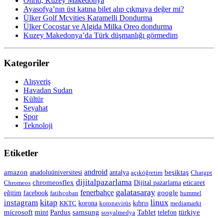
Ohrid, Kuzey Makedonya
Ayasofya’nın üst katına bilet alıp çıkmaya değer mi?
Ülker Golf Mcvities Karamelli Dondurma
Ülker Cocostar ve Algida Milka Oreo dondurma
Kuzey Makedonya’da Türk düşmanlığı görmedim
Kategoriler
Alışveriş
Havadan Sudan
Kültür
Seyahat
Spor
Teknoloji
Etiketler
android
amazon
anadoluüniversitesi
beşiktaş
antalya
açıköğretim
Chatgpt
dijitalpazarlama
chromeosflex
eticaret
Chromeos
Dijital pazarlama
galatasaray
fenerbahçe
eğitim
facebook
google
fatihçoban
hummel
kitap
linux
instagram
korona
KKTC
koronavirüs
kıbrıs
mediamarkt
Tablet
microsoft
mint
Pardus
samsung
telefon
türkiye
sosyalmedya