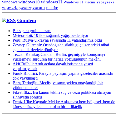
windows11
windows10
windows
Windows 11
Yapayzeka
xiaomi
yorum
yapay zeka
yasaklar
youtube
Gündem
Bir sigara grubuna zam
Meteoroloji: 19 ilde sağanak yağış bekleniyor
Peru: Rusya-Ukrayna savaşında 11 vatandaşımız öldü
Zeynep Gürcanlı: Ortadoğu'da silahlı güç üzerindeki nihai
egemenlik devlete dönüyor
Tezcan Karakuş Candan: Berlin, geçmişiyle konuşmayı
yüzleşmeyi sürdüren bir hafıza yolculuğunun mekânı
Akif Bülbül: Artık acılara dayalı istismar siyaseti
yapılamayacak
Faruk Bildirici: Parayla paylaşım yapma gazeteciler arasında
çok yaygınlaştı
Barış Terkoğlu: Meclis, yasanın şeklen onaylandığı bir
vitrinden ibaret
Fikret İlkiz: Bu kanun teklifi suç ve ceza politikası olmayan
zihniyetin sonucu
Deniz Ülke Kaynak: Mekke Anlaşması hem bölgesel, hem de
küresel düzeyde an­lamı olan bir birliktelik