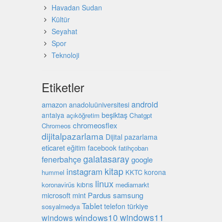
Havadan Sudan
Kültür
Seyahat
Spor
Teknoloji
Etiketler
android
amazon
anadoluüniversitesi
beşiktaş
antalya
açıköğretim
Chatgpt
chromeosflex
Chromeos
dijitalpazarlama
Dijital pazarlama
eticaret
eğitim
facebook
fatihçoban
galatasaray
fenerbahçe
google
kitap
instagram
korona
hummel
KKTC
linux
kıbrıs
koronavirüs
mediamarkt
microsoft
mint
Pardus
samsung
Tablet
türkiye
telefon
sosyalmedya
windows10
windows11
windows