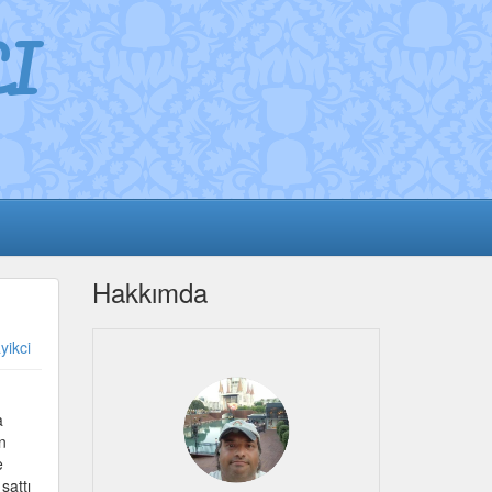
I
Hakkımda
yikci
a
n
e
sattı