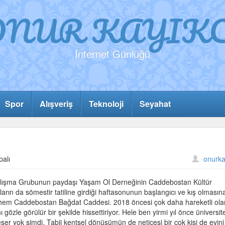
ONUR KAYIKC
İnternet Günlüğü
Spor
Alışveriş
Teknoloji
Seyahat
palı
onurka
n
alışma Grubunun paydaşı Yaşam Ol Derneğinin Caddebostan Kültür
ların da sömestir tatiline girdiği haftasonunun başlangıcı ve kış olmasın
hem Caddebostan Bağdat Caddesi. 2018 öncesi çok daha hareketli ola
özle görülür bir şekilde hissettiriyor. Hele ben yirmi yıl önce üniversit
ser yok şimdi. Tabii kentsel dönüşümün de neticesi bir çok kişi de evini 