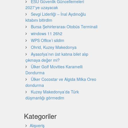
ESU Güvenlik Güncellemeleri
2027’ye uzayacak
Sevgi Liderliği – İnal Aydınoğlu
kitabını bitirdim
Bursa Şehirlerarası Otobüs Terminali
windows 11 26h2
WPS Office’i sildim
Ohrid, Kuzey Makedonya
Ayasofya’nın üst katına bilet alıp
çıkmaya değer mi?
Ülker Golf Mcvities Karamelli
Dondurma
Ülker Cocostar ve Algida Milka Oreo
dondurma
Kuzey Makedonya’da Türk
düşmanlığı görmedim
Kategoriler
Alışveriş