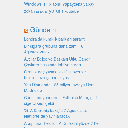
Windows 11
Yapayzeka
xiaomi
yapay
yorum
zeka
youtube
yasaklar
Gündem
Londra'da kuraklık parkları sararttı
Bir sigara grubuna daha zam – 6
Ağustos 2026
Avcılar Belediye Başkanı Utku Caner
Çaykara hakkında tahliye kararı
Özel, süreç yasası teklifini 'özensiz'
buldu: İmza çabamız yok
Yan Diomande 125 milyon avroya Real
Madrid'de
Canım meyhanem… Futbolcu Miraç gitti,
ciğerci kedi geldi
'GTA 6: Geniş bakış' 27 Ağustos'ta:
Netflix'te de yayınlanacak
Araştırma: Pestisit, ALS riskini yüzde 71'e