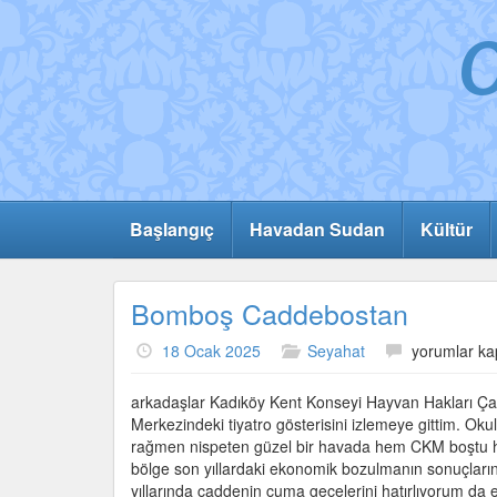
Başlangıç
Havadan Sudan
Kültür
Bomboş Caddebostan
Bomboş
18 Ocak 2025
Seyahat
yorumlar ka
Caddebosta
için
arkadaşlar Kadıköy Kent Konseyi Hayvan Hakları Ç
Merkezindeki tiyatro gösterisini izlemeye gittim. Okul
rağmen nispeten güzel bir havada hem CKM boştu 
bölge son yıllardaki ekonomik bozulmanın sonuçlarını g
yıllarında caddenin cuma gecelerini hatırlıyorum da e