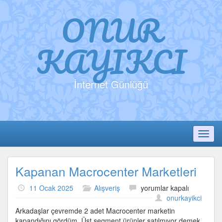
ONUR
KAYIKCI
İnternet Günlüğü
Toggl
Kapanan Macrocenter Marketleri
Kapanan
11 Ocak 2025
Alışveriş
yorumlar kapalı
Macrocenter
onurkayikci
Marketleri
Arkadaşlar çevremde 2 adet Macrocenter marketin
için
kapandığını gördüm. Üst segment ürünler satılmıyor demek