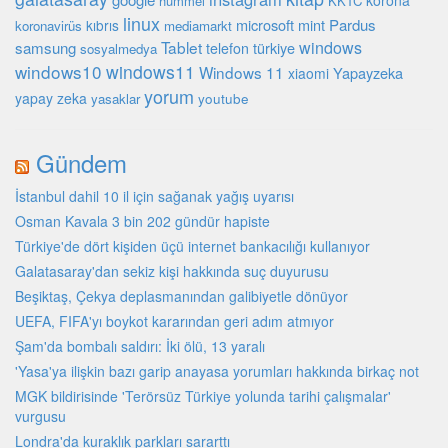
korona
hummel
KKTC
linux
microsoft
mint
Pardus
kıbrıs
koronavirüs
mediamarkt
Tablet
windows
samsung
türkiye
telefon
sosyalmedya
windows10
windows11
Windows 11
Yapayzeka
xiaomi
yorum
yapay zeka
youtube
yasaklar
Gündem
İstanbul dahil 10 il için sağanak yağış uyarısı
Osman Kavala 3 bin 202 gündür hapiste
Türkiye'de dört kişiden üçü internet bankacılığı kullanıyor
Galatasaray'dan sekiz kişi hakkında suç duyurusu
Beşiktaş, Çekya deplasmanından galibiyetle dönüyor
UEFA, FIFA'yı boykot kararından geri adım atmıyor
Şam'da bombalı saldırı: İki ölü, 13 yaralı
'Yasa'ya ilişkin bazı garip anayasa yorumları hakkında birkaç not
MGK bildirisinde 'Terörsüz Türkiye yolunda tarihi çalışmalar'
vurgusu
Londra'da kuraklık parkları sararttı