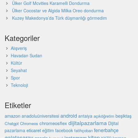
Ülker Golf Mcvities Karamelli Dondurma
Ülker Cocostar ve Algida Milka Oreo dondurma
Kuzey Makedonya’da Türk düşmanlığı görmedim
Kategoriler
Alışveriş
Havadan Sudan
Kültür
Seyahat
Spor
Teknoloji
Etiketler
android
amazon
beşiktaş
anadoluüniversitesi
antalya
açıköğretim
dijitalpazarlama
chromeosflex
Dijital
Chatgpt
Chromeos
fenerbahçe
eticaret
pazarlama
eğitim
facebook
fatihçoban
galatasaray
kitap
instagram
google