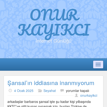
ONUR
KAYIKCI
İnternet Günlüğü
Toggl
Şansal’ın iddiasına inanmıyorum
Şansal’ın
4 Ocak 2025
Seyahat
yorumlar kapalı
iddiasına
onurkayikci
inanmıyorum
arkadaşlar barbaros şansal işte şu kadar kişi yılbaşında
için
KKTC’ye gitti kumar oynamak için, bunları Türkiye de