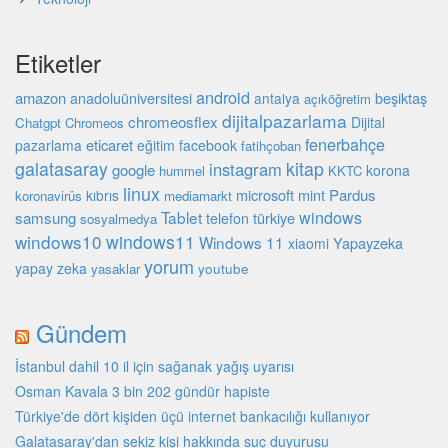
Etiketler
android
amazon
beşiktaş
anadoluüniversitesi
antalya
açıköğretim
dijitalpazarlama
chromeosflex
Dijital
Chatgpt
Chromeos
fenerbahçe
eticaret
pazarlama
eğitim
facebook
fatihçoban
galatasaray
kitap
instagram
google
korona
hummel
KKTC
linux
microsoft
mint
Pardus
kıbrıs
koronavirüs
mediamarkt
Tablet
windows
samsung
türkiye
telefon
sosyalmedya
windows10
windows11
Windows 11
Yapayzeka
xiaomi
yorum
yapay zeka
youtube
yasaklar
Gündem
İstanbul dahil 10 il için sağanak yağış uyarısı
Osman Kavala 3 bin 202 gündür hapiste
Türkiye'de dört kişiden üçü internet bankacılığı kullanıyor
Galatasaray'dan sekiz kişi hakkında suç duyurusu