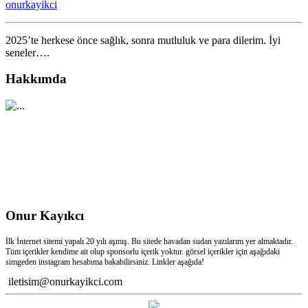
onurkayikci
için
2025’te herkese önce sağlık, sonra mutluluk ve para dilerim. İyi
seneler….
Hakkımda
Onur Kayıkcı
İlk İnternet sitemi yapalı 20 yılı aşmış. Bu sitede havadan sudan yazılarım yer almaktadır.
Tüm içerikler kendime ait olup sponsorlu içerik yoktur. görsel içerikler için aşağıdaki
simgeden instagram hesabıma bakabilirsiniz. Linkler aşağıda!
iletisim@onurkayikci.com