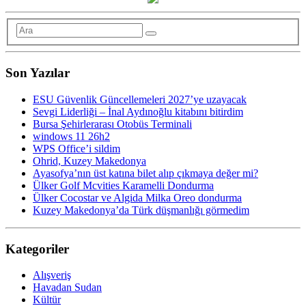
Son Yazılar
ESU Güvenlik Güncellemeleri 2027’ye uzayacak
Sevgi Liderliği – İnal Aydınoğlu kitabını bitirdim
Bursa Şehirlerarası Otobüs Terminali
windows 11 26h2
WPS Office’i sildim
Ohrid, Kuzey Makedonya
Ayasofya’nın üst katına bilet alıp çıkmaya değer mi?
Ülker Golf Mcvities Karamelli Dondurma
Ülker Cocostar ve Algida Milka Oreo dondurma
Kuzey Makedonya’da Türk düşmanlığı görmedim
Kategoriler
Alışveriş
Havadan Sudan
Kültür