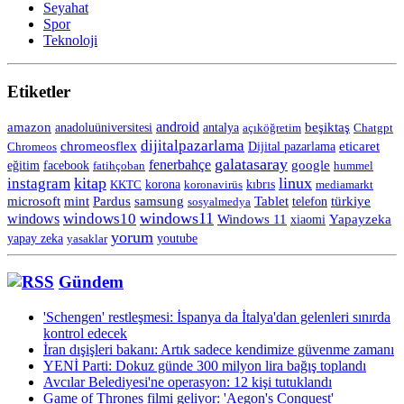
Seyahat
Spor
Teknoloji
Etiketler
android
amazon
anadoluüniversitesi
beşiktaş
antalya
açıköğretim
Chatgpt
dijitalpazarlama
chromeosflex
eticaret
Chromeos
Dijital pazarlama
galatasaray
fenerbahçe
eğitim
facebook
google
fatihçoban
hummel
kitap
linux
instagram
korona
KKTC
koronavirüs
kıbrıs
mediamarkt
Tablet
microsoft
mint
Pardus
samsung
telefon
türkiye
sosyalmedya
windows11
windows10
windows
Windows 11
Yapayzeka
xiaomi
yorum
yapay zeka
yasaklar
youtube
Gündem
'Schengen' restleşmesi: İspanya da İtalya'dan gelenleri sınırda
kontrol edecek
İran dışişleri bakanı: Artık sadece kendimize güvenme zamanı
YENİ Parti: Dokuz günde 300 milyon lira bağış toplandı
Avcılar Belediyesi'ne operasyon: 12 kişi tutuklandı
Game of Thrones filmi geliyor: 'Aegon's Conquest'