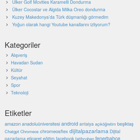
Ülker Golf Mcvities Karamelli Dondurma
Ülker Cocostar ve Algida Milka Oreo dondurma
Kuzey Makedonya’da Türk düşmanlığı görmedim
Yoğun olarak hangi Youtube kanallarını izliyorum?
Kategoriler
Alışveriş
Havadan Sudan
Kültür
Seyahat
Spor
Teknoloji
Etiketler
android
amazon
beşiktaş
anadoluüniversitesi
antalya
açıköğretim
dijitalpazarlama
chromeosflex
Dijital
Chatgpt
Chromeos
fenerbahçe
eticaret
pazarlama
eğitim
facebook
fatihçoban