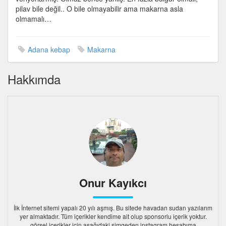
için
pilav bile değil.. O bile olmayabilir ama makarna asla
olmamalı…
Adana kebap
Makarna
Hakkımda
Onur Kayıkcı
İlk İnternet sitemi yapalı 20 yılı aşmış. Bu sitede havadan sudan yazılarım
yer almaktadır. Tüm içerikler kendime ait olup sponsorlu içerik yoktur.
görsel içerikler için aşağıdaki simgeden instagram hesabıma