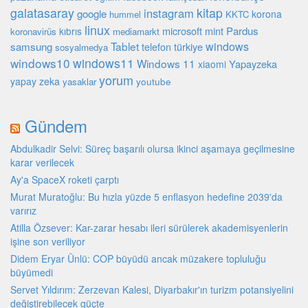
galatasaray
kitap
instagram
google
korona
hummel
KKTC
linux
microsoft
mint
Pardus
kıbrıs
koronavirüs
mediamarkt
Tablet
windows
samsung
türkiye
telefon
sosyalmedya
windows10
windows11
Windows 11
Yapayzeka
xiaomi
yorum
yapay zeka
youtube
yasaklar
Gündem
Abdulkadir Selvi: Süreç başarılı olursa ikinci aşamaya geçilmesine
karar verilecek
Ay'a SpaceX roketi çarptı
Murat Muratoğlu: Bu hızla yüzde 5 enflasyon hedefine 2039'da
varırız
Atilla Özsever: Kar-zarar hesabı ileri sürülerek akademisyenlerin
işine son veriliyor
Didem Eryar Ünlü: COP büyüdü ancak müzakere topluluğu
büyümedi
Servet Yıldırım: Zerzevan Kalesi, Diyarbakır'ın turizm potansiyelini
değiştirebilecek güçte