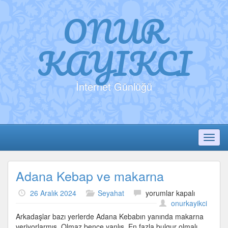
ONUR
KAYIKCI
İnternet Günlüğü
Toggl
Adana Kebap ve makarna
Adana
26 Aralık 2024
Seyahat
yorumlar kapalı
Kebap
onurkayikci
ve
Arkadaşlar bazı yerlerde Adana Kebabın yanında makarna
makarna
veriyorlarmış. Olmaz bence yanlış. En fazla bulgur olmalı,