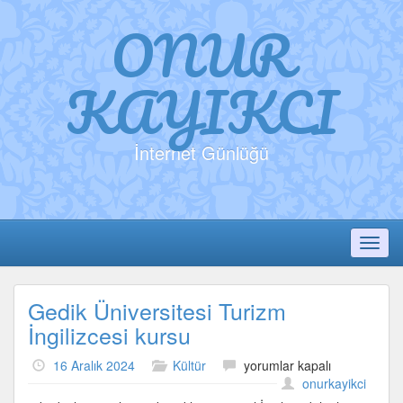
ONUR
KAYIKCI
İnternet Günlüğü
Toggl
Gedik Üniversitesi Turizm
İngilizcesi kursu
Gedik
16 Aralık 2024
Kültür
yorumlar kapalı
Üniversitesi
onurkayikci
Turizm