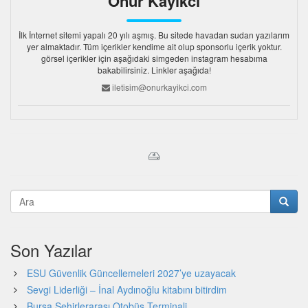
Onur Kayıkcı
İlk İnternet sitemi yapalı 20 yılı aşmış. Bu sitede havadan sudan yazılarım
yer almaktadır. Tüm içerikler kendime ait olup sponsorlu içerik yoktur.
görsel içerikler için aşağıdaki simgeden instagram hesabıma
bakabilirsiniz. Linkler aşağıda!
iletisim@onurkayikci.com
Son Yazılar
ESU Güvenlik Güncellemeleri 2027’ye uzayacak
Sevgi Liderliği – İnal Aydınoğlu kitabını bitirdim
Bursa Şehirlerarası Otobüs Terminali