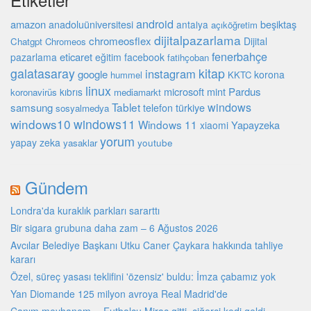
android
amazon
beşiktaş
anadoluüniversitesi
antalya
açıköğretim
dijitalpazarlama
chromeosflex
Dijital
Chatgpt
Chromeos
fenerbahçe
eticaret
pazarlama
eğitim
facebook
fatihçoban
galatasaray
kitap
instagram
google
korona
hummel
KKTC
linux
microsoft
mint
Pardus
kıbrıs
koronavirüs
mediamarkt
Tablet
windows
samsung
türkiye
telefon
sosyalmedya
windows10
windows11
Windows 11
Yapayzeka
xiaomi
yorum
yapay zeka
youtube
yasaklar
Gündem
Londra'da kuraklık parkları sararttı
Bir sigara grubuna daha zam – 6 Ağustos 2026
Avcılar Belediye Başkanı Utku Caner Çaykara hakkında tahliye
kararı
Özel, süreç yasası teklifini 'özensiz' buldu: İmza çabamız yok
Yan Diomande 125 milyon avroya Real Madrid'de