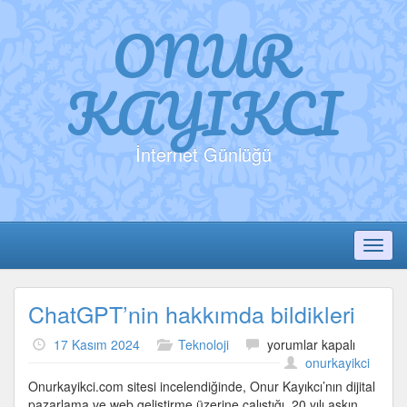
ONUR
KAYIKCI
İnternet Günlüğü
Toggl
ChatGPT’nin hakkımda bildikleri
ChatGPT’nin
17 Kasım 2024
Teknoloji
yorumlar kapalı
hakkımda
onurkayikci
bildikleri
Onurkayikci.com sitesi incelendiğinde, Onur Kayıkcı’nın dijital
için
pazarlama ve web geliştirme üzerine çalıştığı, 20 yılı aşkın