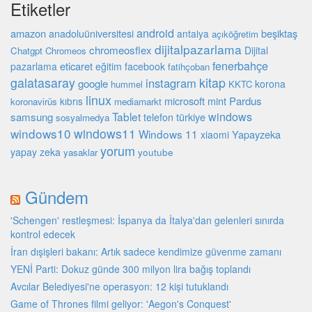
Etiketler
android
amazon
beşiktaş
anadoluüniversitesi
antalya
açıköğretim
dijitalpazarlama
chromeosflex
Dijital
Chatgpt
Chromeos
fenerbahçe
eticaret
pazarlama
eğitim
facebook
fatihçoban
galatasaray
kitap
instagram
google
korona
hummel
KKTC
linux
microsoft
mint
Pardus
kıbrıs
koronavirüs
mediamarkt
Tablet
windows
samsung
türkiye
telefon
sosyalmedya
windows10
windows11
Windows 11
Yapayzeka
xiaomi
yorum
yapay zeka
youtube
yasaklar
Gündem
'Schengen' restleşmesi: İspanya da İtalya'dan gelenleri sınırda
kontrol edecek
İran dışişleri bakanı: Artık sadece kendimize güvenme zamanı
YENİ Parti: Dokuz günde 300 milyon lira bağış toplandı
Avcılar Belediyesi'ne operasyon: 12 kişi tutuklandı
Game of Thrones filmi geliyor: 'Aegon's Conquest'