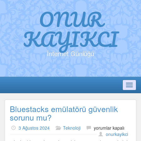
ONUR
KAYIKCI
İnternet Günlüğü
Toggl
Bluestacks emülatörü güvenlik
sorunu mu?
Bluestacks
3 Ağustos 2024
Teknoloji
yorumlar kapalı
emülatörü
onurkayikci
güvenlik