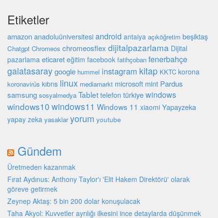
Etiketler
android
amazon
beşiktaş
anadoluüniversitesi
antalya
açıköğretim
dijitalpazarlama
chromeosflex
Dijital
Chatgpt
Chromeos
fenerbahçe
eticaret
pazarlama
eğitim
facebook
fatihçoban
galatasaray
kitap
instagram
google
korona
hummel
KKTC
linux
microsoft
mint
Pardus
kıbrıs
koronavirüs
mediamarkt
Tablet
windows
samsung
türkiye
telefon
sosyalmedya
windows10
windows11
Windows 11
Yapayzeka
xiaomi
yorum
yapay zeka
youtube
yasaklar
Gündem
Üretmeden kazanmak
Fırat Aydınus: Anthony Taylor'ı 'Elit Hakem Direktörü' olarak
göreve getirmek
Zeynep Aktaş: 5 bin 200 dolar konuşulacak
Taha Akyol: Kuvvetler ayrılığı ilkesini ince detaylarda düşünmek