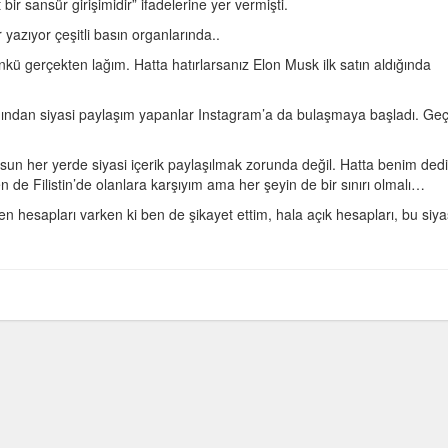
ir sansür girişimidir” ifadelerine yer vermişti.
r yazıyor çeşitli basın organlarında..
kü gerçekten lağım. Hatta hatırlarsanız Elon Musk ilk satın aldığında
adından siyasi paylaşım yapanlar Instagram’a da bulaşmaya başladı. Ge
olsun her yerde siyasi içerik paylaşılmak zorunda değil. Hatta benim ded
 de Filistin’de olanlara karşıyım ama her şeyin de bir sınırı olmalı…
n hesapları varken ki ben de şikayet ettim, hala açık hesapları, bu siya