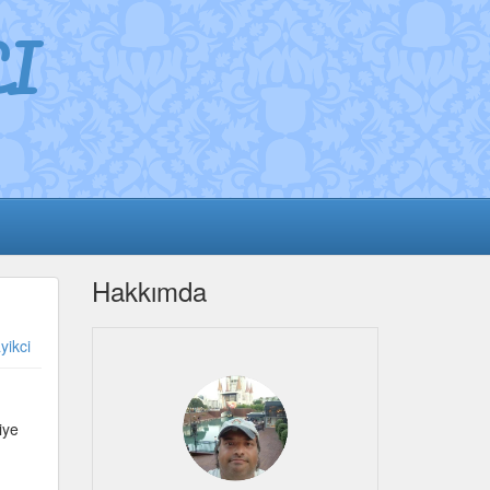
I
Hakkımda
yikci
iye