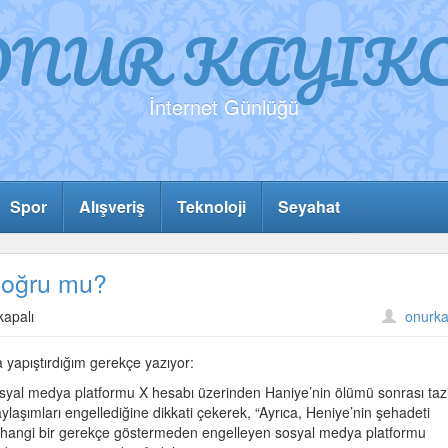
ONUR KAYIKC
İnternet Günlüğü
Spor
Alışveriş
Teknoloji
Seyahat
doğru mu?
ı
kapalı
onurka
eye
 yapıştırdığım gerekçe yazıyor:
syal medya platformu X hesabı üzerinden Haniye’nin ölümü sonrası taz
aylaşımları engellediğine dikkati çekerek, “Ayrıca, Heniye’nin şehadeti
herhangi bir gerekçe göstermeden engelleyen sosyal medya platformu