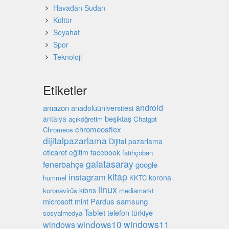
Havadan Sudan
Kültür
Seyahat
Spor
Teknoloji
Etiketler
android
amazon
anadoluüniversitesi
beşiktaş
antalya
açıköğretim
Chatgpt
chromeosflex
Chromeos
dijitalpazarlama
Dijital pazarlama
eticaret
eğitim
facebook
fatihçoban
galatasaray
fenerbahçe
google
kitap
instagram
korona
hummel
KKTC
linux
kıbrıs
koronavirüs
mediamarkt
microsoft
mint
Pardus
samsung
Tablet
türkiye
telefon
sosyalmedya
windows10
windows11
windows