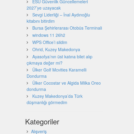
ESU Güvenlik Güncellemeleri
2027’ye uzayacak
Sevgi Liderliği – İnal Aydınoğlu
kitabını bitirdim
Bursa Şehirlerarası Otobüs Terminali
windows 11 26h2
WPS Office’i sildim
Ohrid, Kuzey Makedonya
Ayasofya’nın üst katına bilet alıp
çıkmaya değer mi?
Ülker Golf Mcvities Karamelli
Dondurma
Ülker Cocostar ve Algida Milka Oreo
dondurma
Kuzey Makedonya’da Türk
düşmanlığı görmedim
Kategoriler
Alışveriş