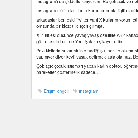
Instagram’ı da şiddetle kınıyorum. Bu çok açık ve net b
Instagram erişim kısıtlama kararı bununla ilgili olabili
arkadaşlar ben eski Twitter yani X kullanmıyorum çün
omzunda bir klozet ile içeri girmişti.
X in kitlesi düşünce yavaş yavaş özellikle AKP kan
gün mesela ben de Yeni Şafak ı şikayet ettim.
Bazı kişilerin anlamak istemediği şu, her ne olursa 
yapmıyor diyor keyfi yasak getirmek asla olamaz. Ben
Çok açık çocuk istismarı yapan kadın doktor, öğretme
hareketler göstermelik sadece….
Erişim engeli
instagram