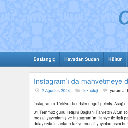
Başlangıç
Havadan Sudan
Kültür
Instagram’ı da mahvetmeye 
Instagram’
2 Ağustos 2024
Teknoloji
yorumlar 
da
mahvetm
instagram a Türkiye de erişim engeli gelmiş. Aşağıda
doğru
31 Temmuz günü İletişim Başkanı Fahrettin Altun so
mu?
mesajı yayımlamış ve Instagramı’ın Haniye ile ilgili p
için
dolayısıyla insanların taziye mesajı yayınlamasını 