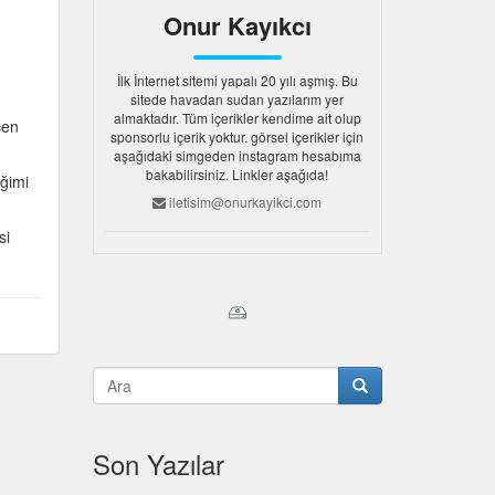
Onur Kayıkcı
İlk İnternet sitemi yapalı 20 yılı aşmış. Bu
sitede havadan sudan yazılarım yer
almaktadır. Tüm içerikler kendime ait olup
çen
sponsorlu içerik yoktur. görsel içerikler için
aşağıdaki simgeden instagram hesabıma
bakabilirsiniz. Linkler aşağıda!
iğimi
iletisim@onurkayikci.com
si
Son Yazılar