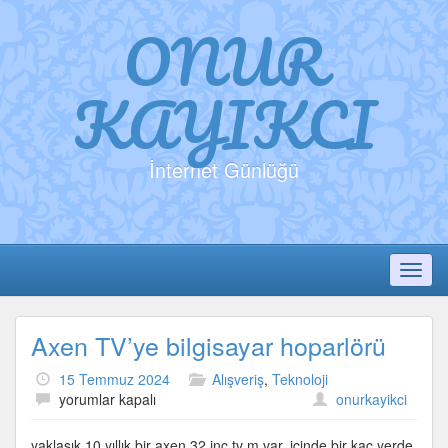
ONUR
KAYIKCI
İnternet Günlüğü
Toggl
Axen TV’ye bilgisayar hoparlörü
15 Temmuz 2024
Alışveriş
,
Teknoloji
Axen
yorumlar kapalı
onurkayikci
TV’ye
bilgisayar
yaklaşık 10 yıllık bir axen 32 inç tv m var, içinde bir kaç yerde