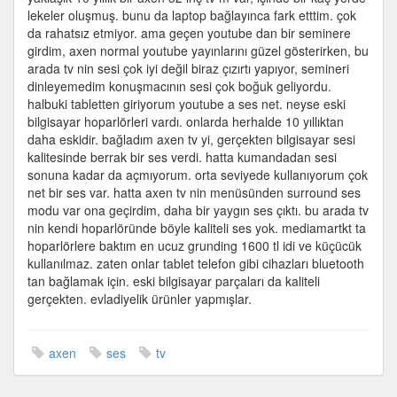
hoparlörü
lekeler oluşmuş. bunu da laptop bağlayınca fark etttim. çok
için
da rahatsız etmiyor. ama geçen youtube dan bir seminere
girdim, axen normal youtube yayınlarını güzel gösterirken, bu
arada tv nin sesi çok iyi değil biraz çızırtı yapıyor, semineri
dinleyemedim konuşmacının sesi çok boğuk geliyordu.
halbuki tabletten giriyorum youtube a ses net. neyse eski
bilgisayar hoparlörleri vardı. onlarda herhalde 10 yıllıktan
daha eskidir. bağladım axen tv yi, gerçekten bilgisayar sesi
kalitesinde berrak bir ses verdi. hatta kumandadan sesi
sonuna kadar da açmıyorum. orta seviyede kullanıyorum çok
net bir ses var. hatta axen tv nin menüsünden surround ses
modu var ona geçirdim, daha bir yaygın ses çıktı. bu arada tv
nin kendi hoparlöründe böyle kaliteli ses yok. mediamartkt ta
hoparlörlere baktım en ucuz grunding 1600 tl idi ve küçücük
kullanılmaz. zaten onlar tablet telefon gibi cihazları bluetooth
tan bağlamak için. eski bilgisayar parçaları da kaliteli
gerçekten. evladiyelik ürünler yapmışlar.
axen
ses
tv