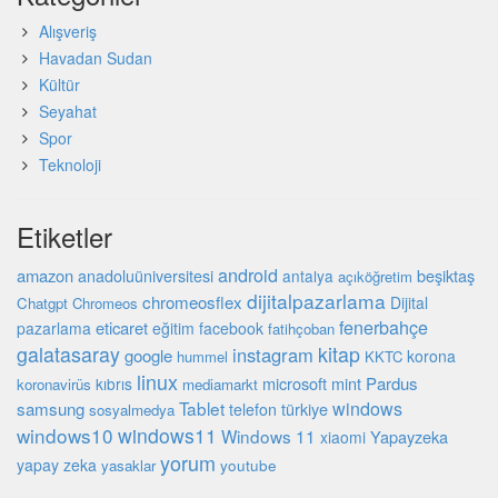
Alışveriş
Havadan Sudan
Kültür
Seyahat
Spor
Teknoloji
Etiketler
android
amazon
beşiktaş
anadoluüniversitesi
antalya
açıköğretim
dijitalpazarlama
chromeosflex
Dijital
Chatgpt
Chromeos
fenerbahçe
eticaret
pazarlama
eğitim
facebook
fatihçoban
galatasaray
kitap
instagram
google
korona
hummel
KKTC
linux
microsoft
mint
Pardus
kıbrıs
koronavirüs
mediamarkt
Tablet
windows
samsung
türkiye
telefon
sosyalmedya
windows10
windows11
Windows 11
Yapayzeka
xiaomi
yorum
yapay zeka
youtube
yasaklar