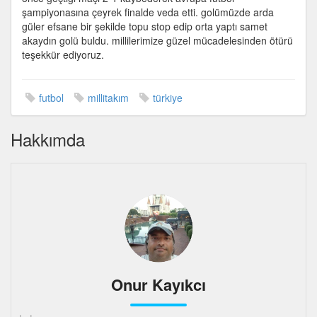
elendi
şampiyonasına çeyrek finalde veda etti. golümüzde arda
için
güler efsane bir şekilde topu stop edip orta yaptı samet
akaydın golü buldu. millilerimize güzel mücadelesinden ötürü
teşekkür ediyoruz.
futbol
millitakım
türkiye
Hakkımda
Onur Kayıkcı