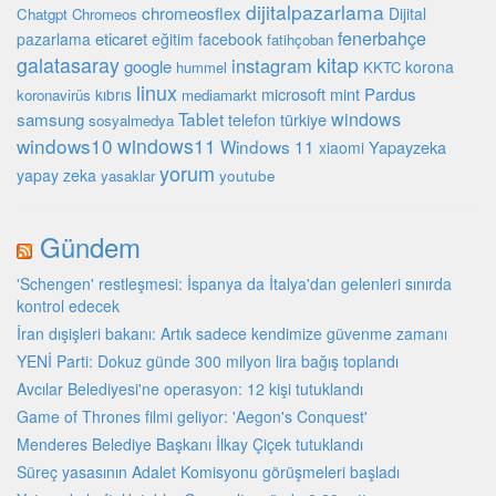
dijitalpazarlama
chromeosflex
Dijital
Chatgpt
Chromeos
fenerbahçe
eticaret
pazarlama
eğitim
facebook
fatihçoban
galatasaray
kitap
instagram
google
korona
hummel
KKTC
linux
microsoft
mint
Pardus
kıbrıs
koronavirüs
mediamarkt
Tablet
windows
samsung
türkiye
telefon
sosyalmedya
windows10
windows11
Windows 11
Yapayzeka
xiaomi
yorum
yapay zeka
youtube
yasaklar
Gündem
'Schengen' restleşmesi: İspanya da İtalya'dan gelenleri sınırda
kontrol edecek
İran dışişleri bakanı: Artık sadece kendimize güvenme zamanı
YENİ Parti: Dokuz günde 300 milyon lira bağış toplandı
Avcılar Belediyesi'ne operasyon: 12 kişi tutuklandı
Game of Thrones filmi geliyor: 'Aegon's Conquest'
Menderes Belediye Başkanı İlkay Çiçek tutuklandı
Süreç yasasının Adalet Komisyonu görüşmeleri başladı