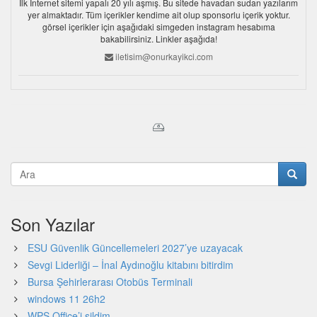
İlk İnternet sitemi yapalı 20 yılı aşmış. Bu sitede havadan sudan yazılarım
yer almaktadır. Tüm içerikler kendime ait olup sponsorlu içerik yoktur.
görsel içerikler için aşağıdaki simgeden instagram hesabıma
bakabilirsiniz. Linkler aşağıda!
iletisim@onurkayikci.com
Son Yazılar
ESU Güvenlik Güncellemeleri 2027’ye uzayacak
Sevgi Liderliği – İnal Aydınoğlu kitabını bitirdim
Bursa Şehirlerarası Otobüs Terminali
windows 11 26h2
WPS Office’i sildim