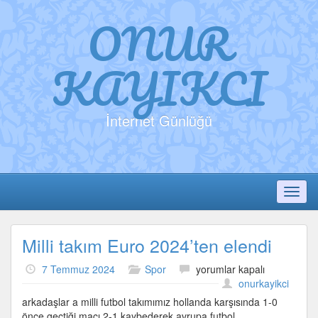
ONUR
KAYIKCI
İnternet Günlüğü
Toggl
Milli takım Euro 2024’ten elendi
Milli
7 Temmuz 2024
Spor
yorumlar kapalı
takım
onurkayikci
Euro
arkadaşlar a milli futbol takımımız hollanda karşısında 1-0
2024’ten
önce geçtiği maçı 2-1 kaybederek avrupa futbol