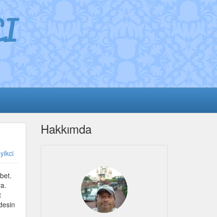
I
Hakkımda
yikci
bet.
a.
t
desin