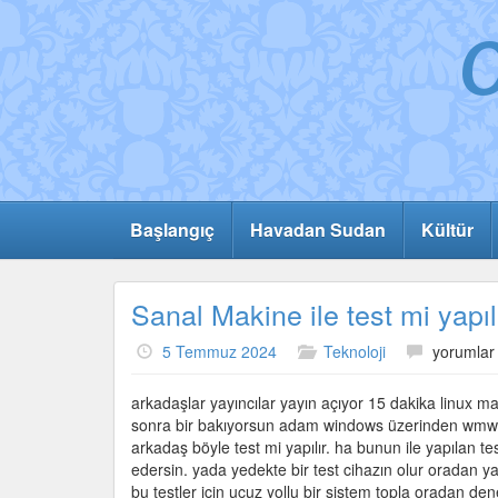
Başlangıç
Havadan Sudan
Kültür
Sanal Makine ile test mi yapıl
Sanal
5 Temmuz 2024
Teknoloji
yorumlar 
Makine
ile
arkadaşlar yayıncılar yayın açıyor 15 dakika linux m
test
sonra bir bakıyorsun adam windows üzerinden wmware
mi
arkadaş böyle test mi yapılır. ha bunun ile yapılan tes
yapılır?
edersin. yada yedekte bir test cihazın olur oradan
için
bu testler için ucuz yollu bir sistem topla oradan d