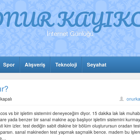
ONUR KAYIKC
İnternet Günlüğü
Spor
Alışveriş
Teknoloji
Seyahat
ır?
kapalı
onurka
acos vs bir işletim sistemini deneyeceğim diyor. 15 dakika lak lak muhab
 yada benzer bir sanal makine açıp başlıyor işletim sistemini kurmay
ti kim izler. test dediğin sabit diskine bir bölüm oluşturursun oradan tes
 yaparsın. sanal makineden test yapmak saçmalık bence. madem bu işler
ene…