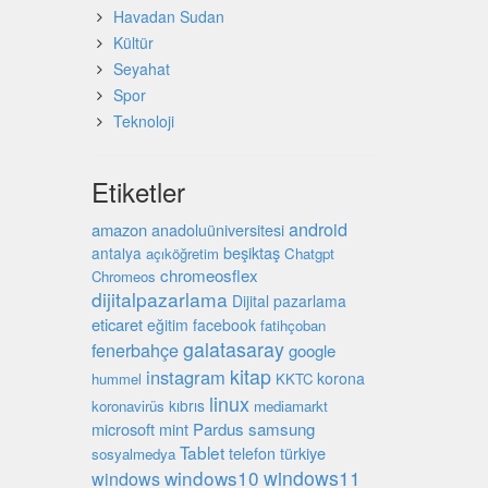
Havadan Sudan
Kültür
Seyahat
Spor
Teknoloji
Etiketler
android
amazon
anadoluüniversitesi
beşiktaş
antalya
açıköğretim
Chatgpt
chromeosflex
Chromeos
dijitalpazarlama
Dijital pazarlama
eticaret
eğitim
facebook
fatihçoban
galatasaray
fenerbahçe
google
kitap
instagram
korona
hummel
KKTC
linux
kıbrıs
koronavirüs
mediamarkt
microsoft
mint
Pardus
samsung
Tablet
türkiye
telefon
sosyalmedya
windows10
windows11
windows