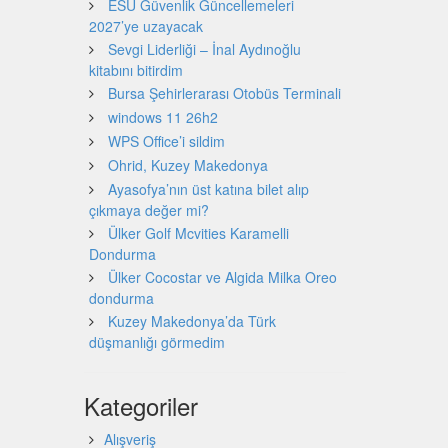
ESU Güvenlik Güncellemeleri
2027’ye uzayacak
Sevgi Liderliği – İnal Aydınoğlu
kitabını bitirdim
Bursa Şehirlerarası Otobüs Terminali
windows 11 26h2
WPS Office’i sildim
Ohrid, Kuzey Makedonya
Ayasofya’nın üst katına bilet alıp
çıkmaya değer mi?
Ülker Golf Mcvities Karamelli
Dondurma
Ülker Cocostar ve Algida Milka Oreo
dondurma
Kuzey Makedonya’da Türk
düşmanlığı görmedim
Kategoriler
Alışveriş