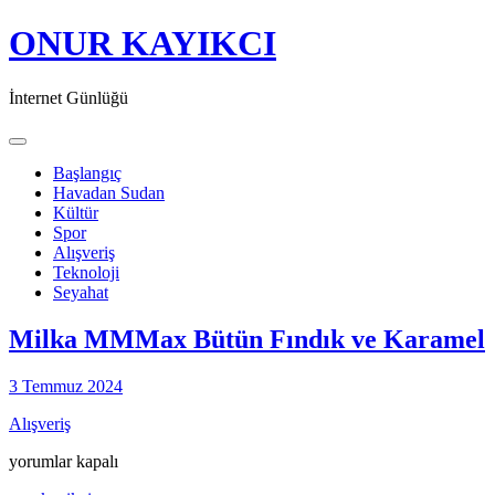
ONUR KAYIKCI
İnternet Günlüğü
Toggle navigation
Başlangıç
Havadan Sudan
Kültür
Spor
Alışveriş
Teknoloji
Seyahat
Milka MMMax Bütün Fındık ve Karamel
3 Temmuz 2024
Alışveriş
Milka
yorumlar kapalı
MMMax