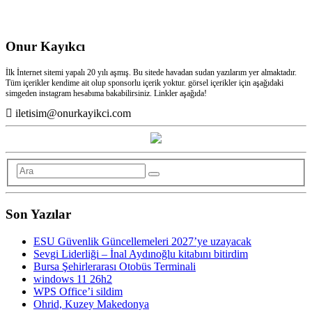
Onur Kayıkcı
İlk İnternet sitemi yapalı 20 yılı aşmış. Bu sitede havadan sudan yazılarım yer almaktadır.
Tüm içerikler kendime ait olup sponsorlu içerik yoktur. görsel içerikler için aşağıdaki
simgeden instagram hesabıma bakabilirsiniz. Linkler aşağıda!
iletisim@onurkayikci.com
Son Yazılar
ESU Güvenlik Güncellemeleri 2027’ye uzayacak
Sevgi Liderliği – İnal Aydınoğlu kitabını bitirdim
Bursa Şehirlerarası Otobüs Terminali
windows 11 26h2
WPS Office’i sildim
Ohrid, Kuzey Makedonya