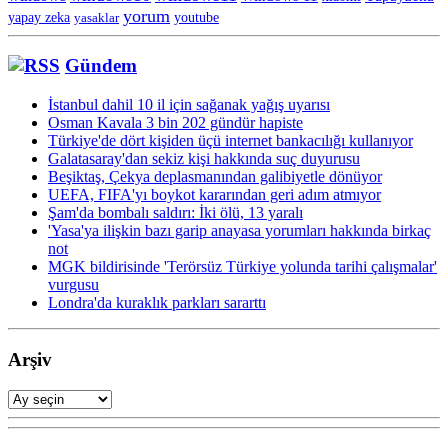
yorum
yapay zeka
yasaklar
youtube
Gündem
İstanbul dahil 10 il için sağanak yağış uyarısı
Osman Kavala 3 bin 202 gündür hapiste
Türkiye'de dört kişiden üçü internet bankacılığı kullanıyor
Galatasaray'dan sekiz kişi hakkında suç duyurusu
Beşiktaş, Çekya deplasmanından galibiyetle dönüyor
UEFA, FIFA'yı boykot kararından geri adım atmıyor
Şam'da bombalı saldırı: İki ölü, 13 yaralı
'Yasa'ya ilişkin bazı garip anayasa yorumları hakkında birkaç
not
MGK bildirisinde 'Terörsüz Türkiye yolunda tarihi çalışmalar'
vurgusu
Londra'da kuraklık parkları sararttı
Arşiv
Arşiv