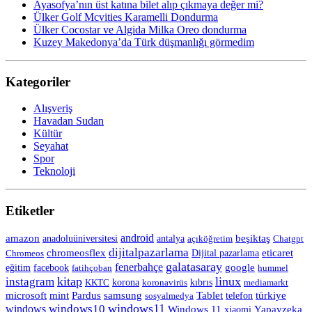
Ayasofya’nın üst katına bilet alıp çıkmaya değer mi?
Ülker Golf Mcvities Karamelli Dondurma
Ülker Cocostar ve Algida Milka Oreo dondurma
Kuzey Makedonya’da Türk düşmanlığı görmedim
Kategoriler
Alışveriş
Havadan Sudan
Kültür
Seyahat
Spor
Teknoloji
Etiketler
android
amazon
anadoluüniversitesi
beşiktaş
antalya
açıköğretim
Chatgpt
dijitalpazarlama
chromeosflex
eticaret
Chromeos
Dijital pazarlama
galatasaray
fenerbahçe
eğitim
facebook
google
fatihçoban
hummel
kitap
linux
instagram
korona
KKTC
koronavirüs
kıbrıs
mediamarkt
Tablet
microsoft
mint
Pardus
samsung
telefon
türkiye
sosyalmedya
windows11
windows10
windows
Windows 11
Yapayzeka
xiaomi