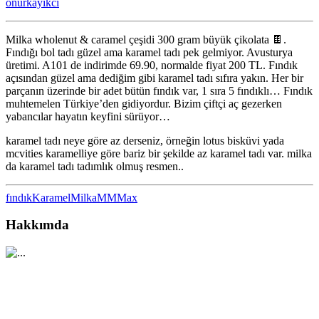
onurkayikci
Bütün
Fındık
ve
Milka wholenut & caramel çeşidi 300 gram büyük çikolata 🍫.
Karamel
Fındığı bol tadı güzel ama karamel tadı pek gelmiyor. Avusturya
için
üretimi. A101 de indirimde 69.90, normalde fiyat 200 TL. Fındık
açısından güzel ama dediğim gibi karamel tadı sıfıra yakın. Her bir
parçanın üzerinde bir adet bütün fındık var, 1 sıra 5 fındıklı… Fındık
muhtemelen Türkiye’den gidiyordur. Bizim çiftçi aç gezerken
yabancılar hayatın keyfini sürüyor…
karamel tadı neye göre az derseniz, örneğin lotus bisküvi yada
mcvities karamelliye göre bariz bir şekilde az karamel tadı var. milka
da karamel tadı tadımlık olmuş resmen..
fındık
Karamel
Milka
MMMax
Hakkımda