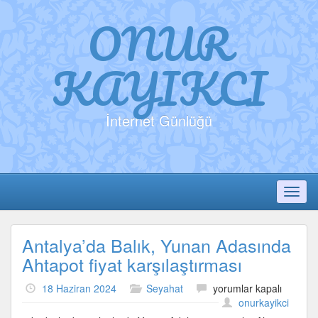
ONUR
KAYIKCI
İnternet Günlüğü
Toggl
Antalya’da Balık, Yunan Adasında
Ahtapot fiyat karşılaştırması
Antalya’da
18 Haziran 2024
Seyahat
yorumlar kapalı
Balık,
onurkayikci
Yunan