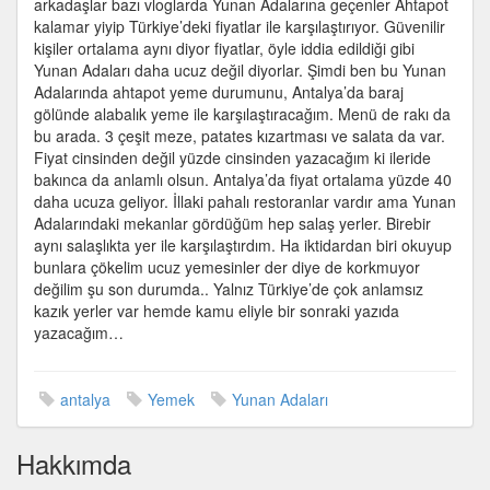
arkadaşlar bazı vloglarda Yunan Adalarına geçenler Ahtapot
Adasında
kalamar yiyip Türkiye’deki fiyatlar ile karşılaştırıyor. Güvenilir
Ahtapot
kişiler ortalama aynı diyor fiyatlar, öyle iddia edildiği gibi
fiyat
Yunan Adaları daha ucuz değil diyorlar. Şimdi ben bu Yunan
karşılaştırması
Adalarında ahtapot yeme durumunu, Antalya’da baraj
için
gölünde alabalık yeme ile karşılaştıracağım. Menü de rakı da
bu arada. 3 çeşit meze, patates kızartması ve salata da var.
Fiyat cinsinden değil yüzde cinsinden yazacağım ki ileride
bakınca da anlamlı olsun. Antalya’da fiyat ortalama yüzde 40
daha ucuza geliyor. İllaki pahalı restoranlar vardır ama Yunan
Adalarındaki mekanlar gördüğüm hep salaş yerler. Birebir
aynı salaşlıkta yer ile karşılaştırdım. Ha iktidardan biri okuyup
bunlara çökelim ucuz yemesinler der diye de korkmuyor
değilim şu son durumda.. Yalnız Türkiye’de çok anlamsız
kazık yerler var hemde kamu eliyle bir sonraki yazıda
yazacağım…
antalya
Yemek
Yunan Adaları
Hakkımda