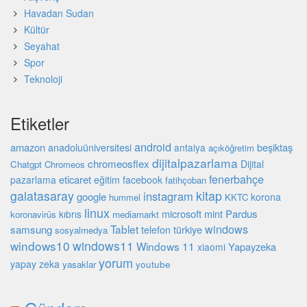
Havadan Sudan
Kültür
Seyahat
Spor
Teknoloji
Etiketler
android
amazon
beşiktaş
anadoluüniversitesi
antalya
açıköğretim
dijitalpazarlama
chromeosflex
Dijital
Chatgpt
Chromeos
fenerbahçe
eticaret
pazarlama
eğitim
facebook
fatihçoban
galatasaray
kitap
instagram
google
korona
hummel
KKTC
linux
microsoft
mint
Pardus
kıbrıs
koronavirüs
mediamarkt
Tablet
windows
samsung
türkiye
telefon
sosyalmedya
windows10
windows11
Windows 11
Yapayzeka
xiaomi
yorum
yapay zeka
youtube
yasaklar