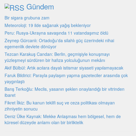
Gündem
Bir sigara grubuna zam
Meteoroloji: 19 ilde sağanak yağış bekleniyor
Peru: Rusya-Ukrayna savaşında 11 vatandaşımız öldü
Zeynep Gürcanlı: Ortadoğu'da silahlı güç üzerindeki nihai
egemenlik devlete dönüyor
Tezcan Karakuş Candan: Berlin, geçmişiyle konuşmayı
yüzleşmeyi sürdüren bir hafıza yolculuğunun mekânı
Akif Bülbül: Artık acılara dayalı istismar siyaseti yapılamayacak
Faruk Bildirici: Parayla paylaşım yapma gazeteciler arasında çok
yaygınlaştı
Barış Terkoğlu: Meclis, yasanın şeklen onaylandığı bir vitrinden
ibaret
Fikret İlkiz: Bu kanun teklifi suç ve ceza politikası olmayan
zihniyetin sonucu
Deniz Ülke Kaynak: Mekke Anlaşması hem bölgesel, hem de
küresel düzeyde an­lamı olan bir birliktelik