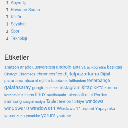
Alışveriş
Havadan Sudan
Kültür
Seyahat
Spor
Teknoloji
Etiketler
android
amazon
beşiktaş
anadoluüniversitesi
antalya
açıköğretim
dijitalpazarlama
chromeosflex
Dijital
Chatgpt
Chromeos
fenerbahçe
eticaret
pazarlama
eğitim
facebook
fatihçoban
galatasaray
kitap
instagram
google
korona
hummel
KKTC
linux
microsoft
mint
Pardus
kıbrıs
koronavirüs
mediamarkt
Tablet
windows
samsung
türkiye
telefon
sosyalmedya
windows10
windows11
Windows 11
Yapayzeka
xiaomi
yorum
yapay zeka
youtube
yasaklar