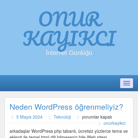
ONUR
KAYIKCI
İnternet Günlüğü
Toggl
Neden WordPress öğrenmeliyiz?
Neden
5 Mayıs 2024
Teknoloji
yorumlar kapalı
WordPress
onurkayikci
öğrenmeliyiz?
arkadaşlar WordPress php tabanlı, ücretsiz yüzlerce tema ve
için
eklenti ile temel html dili bilmeseniz bile Web sitesi