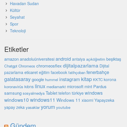
Havadan Sudan
Kültür
Seyahat
Spor
Teknoloji
Etiketler
android
amazon
beşiktaş
anadoluüniversitesi
antalya
açıköğretim
dijitalpazarlama
chromeosflex
Dijital
Chatgpt
Chromeos
fenerbahçe
eticaret
pazarlama
eğitim
facebook
fatihçoban
galatasaray
kitap
instagram
google
korona
hummel
KKTC
linux
microsoft
mint
Pardus
kıbrıs
koronavirüs
mediamarkt
Tablet
windows
samsung
türkiye
telefon
sosyalmedya
windows10
windows11
Windows 11
Yapayzeka
xiaomi
yorum
yapay zeka
youtube
yasaklar
Gündem