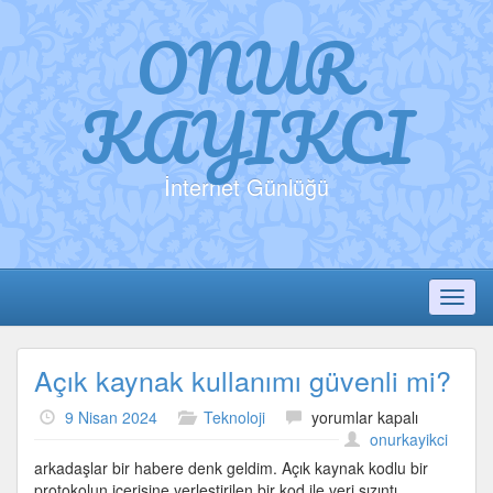
ONUR
KAYIKCI
İnternet Günlüğü
Toggl
Açık kaynak kullanımı güvenli mi?
Açık
9 Nisan 2024
Teknoloji
yorumlar kapalı
kaynak
onurkayikci
kullanımı
arkadaşlar bir habere denk geldim. Açık kaynak kodlu bir
güvenli
protokolun içerisine yerleştirilen bir kod ile veri sızıntı