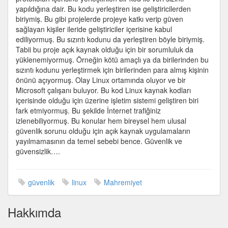
mi?
yapıldığına dair. Bu kodu yerleştiren ise geliştiricilerden
için
biriymiş. Bu gibi projelerde projeye katkı verip güven
sağlayan kişiler ileride geliştiriciler içerisine kabul
ediliyormuş. Bu sızıntı kodunu da yerleştiren böyle biriymiş.
Tabii bu proje açık kaynak olduğu için bir sorumluluk da
yüklenemiyormuş. Örneğin kötü amaçlı ya da birilerinden bu
sızıntı kodunu yerleştirmek için birilerinden para almış kişinin
önünü açıyormuş. Olay Linux ortamında oluyor ve bir
Microsoft çalışanı buluyor. Bu kod Linux kaynak kodları
içerisinde olduğu için üzerine işletim sistemi geliştiren biri
fark etmiyormuş. Bu şekilde İnternet trafiğiniz
izlenebiliyormuş. Bu konular hem bireysel hem ulusal
güvenlik sorunu olduğu için açık kaynak uygulamaların
yayılmamasının da temel sebebi bence. Güvenlik ve
güvensizlik….
güvenlik
linux
Mahremiyet
Hakkımda