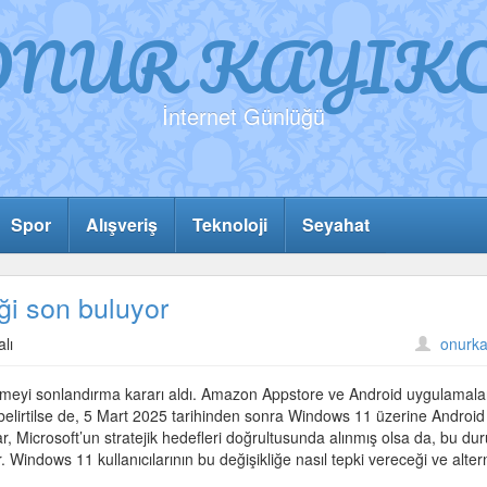
ONUR KAYIKC
İnternet Günlüğü
Spor
Alışveriş
Teknoloji
Seyahat
ği son buluyor
lı
onurka
meyi sonlandırma kararı aldı. Amazon Appstore ve Android uygulamalar
elirtilse de, 5 Mart 2025 tarihinden sonra Windows 11 üzerine Android
Microsoft’un stratejik hedefleri doğrultusunda alınmış olsa da, bu du
r. Windows 11 kullanıcılarının bu değişikliğe nasıl tepki vereceği ve altern