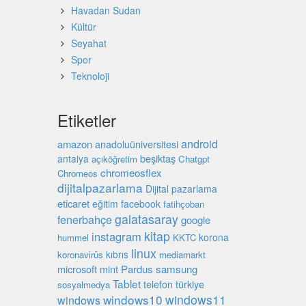
Havadan Sudan
Kültür
Seyahat
Spor
Teknoloji
Etiketler
android
amazon
anadoluüniversitesi
beşiktaş
antalya
açıköğretim
Chatgpt
chromeosflex
Chromeos
dijitalpazarlama
Dijital pazarlama
eticaret
eğitim
facebook
fatihçoban
galatasaray
fenerbahçe
google
kitap
instagram
korona
hummel
KKTC
linux
kıbrıs
koronavirüs
mediamarkt
microsoft
mint
Pardus
samsung
Tablet
türkiye
telefon
sosyalmedya
windows10
windows11
windows