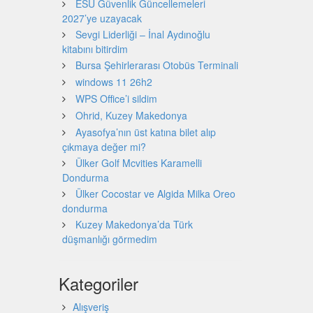
ESU Güvenlik Güncellemeleri
2027’ye uzayacak
Sevgi Liderliği – İnal Aydınoğlu
kitabını bitirdim
Bursa Şehirlerarası Otobüs Terminali
windows 11 26h2
WPS Office’i sildim
Ohrid, Kuzey Makedonya
Ayasofya’nın üst katına bilet alıp
çıkmaya değer mi?
Ülker Golf Mcvities Karamelli
Dondurma
Ülker Cocostar ve Algida Milka Oreo
dondurma
Kuzey Makedonya’da Türk
düşmanlığı görmedim
Kategoriler
Alışveriş