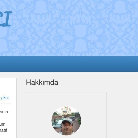
I
Hakkımda
yikci
ının
rum
atif