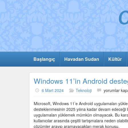
Başlangıç
Havadan Sudan
Kültür
Windows 11’in Android deste
Windows
6 Mart 2024
Teknoloji
yorumlar kapa
11’in
Android
Microsoft, Windows 11’e Android uygulamaları yükle
desteği
desteklenmesinin 2025 yılına kadar devam edeceği b
son
uygulamaları yüklemek mümkün olmayacak. Bu karar, 
buluyor
kullanıcılar arasında çeşitli tartışmalara neden olabili
için
çözümler arayıp aramayacakları merak konusu.