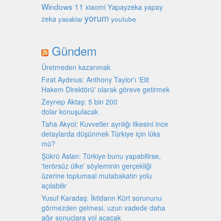
Windows 11
Yapayzeka
xiaomi
yapay
yorum
zeka
youtube
yasaklar
Gündem
Üretmeden kazanmak
Fırat Aydınus: Anthony Taylor'ı 'Elit
Hakem Direktörü' olarak göreve getirmek
Zeynep Aktaş: 5 bin 200
dolar konuşulacak
Taha Akyol: Kuvvetler ayrılığı ilkesini ince
detaylarda düşünmek Türkiye için lüks
mü?
Şükrü Aslan: Türkiye bunu yapabilirse,
'terörsüz ülke' söyleminin gerçekliği
üzerine toplumsal mutabakatın yolu
açılabilir
Yusuf Karadaş: İktidarın Kürt sorununu
görmezden gelmesi, uzun vadede daha
ağır sonuçlara yol açacak