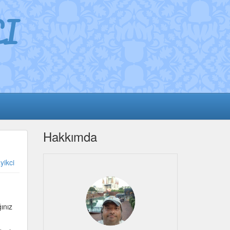
I
Hakkımda
yikci
ğınız