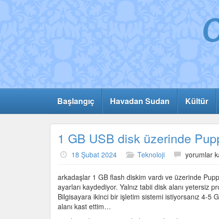
Başlangıç
Havadan Sudan
Kültür
1 GB USB disk üzerinde Pupp
1
18 Şubat 2024
Teknoloji
yorumlar k
GB
USB
arkadaşlar 1 GB flash diskim vardı ve üzerinde Pupp
disk
ayarları kaydediyor. Yalnız tabii disk alanı yetersiz 
üzerinde
Bilgisayara ikinci bir işletim sistemi istiyorsanız 4-5
Puppy
alanı kast ettim…
Linux