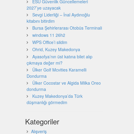
ESU Güvenlik Güncellemeleri
2027’ye uzayacak
Sevgi Liderliği – İnal Aydınoğlu
kitabını bitirdim
Bursa Şehirlerarası Otobüs Terminali
windows 11 26h2
WPS Office’i sildim
Ohrid, Kuzey Makedonya
Ayasofya’nın üst katına bilet alıp
çıkmaya değer mi?
Ülker Golf Mcvities Karamelli
Dondurma
Ülker Cocostar ve Algida Milka Oreo
dondurma
Kuzey Makedonya’da Türk
düşmanlığı görmedim
Kategoriler
Alışveriş