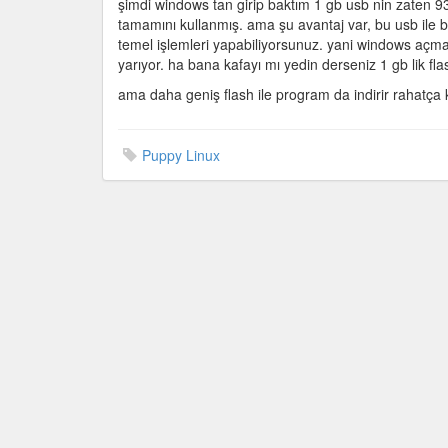
şimdi windows tan girip baktım 1 gb usb nin zaten 9
çalıştırmak
tamamını kullanmış. ama şu avantaj var, bu usb ile bile
için
temel işlemleri yapabiliyorsunuz. yani windows açmaz is
yarıyor. ha bana kafayı mı yedin derseniz 1 gb lik 
ama daha geniş flash ile program da indirir rahatça ku
Puppy Linux