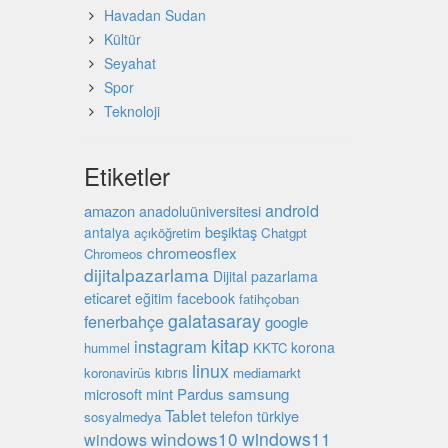
Havadan Sudan
Kültür
Seyahat
Spor
Teknoloji
Etiketler
android
amazon
anadoluüniversitesi
beşiktaş
antalya
açıköğretim
Chatgpt
chromeosflex
Chromeos
dijitalpazarlama
Dijital pazarlama
eticaret
eğitim
facebook
fatihçoban
galatasaray
fenerbahçe
google
kitap
instagram
korona
hummel
KKTC
linux
kıbrıs
koronavirüs
mediamarkt
microsoft
mint
Pardus
samsung
Tablet
türkiye
telefon
sosyalmedya
windows10
windows11
windows