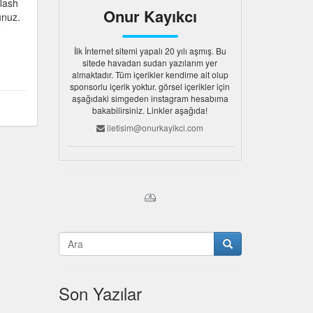
flash
Onur Kayıkcı
unuz.
e
İlk İnternet sitemi yapalı 20 yılı aşmış. Bu
sitede havadan sudan yazılarım yer
almaktadır. Tüm içerikler kendime ait olup
sponsorlu içerik yoktur. görsel içerikler için
aşağıdaki simgeden instagram hesabıma
bakabilirsiniz. Linkler aşağıda!
iletisim@onurkayikci.com
Son Yazılar