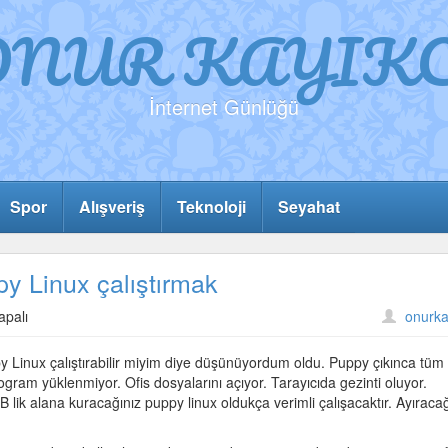
ONUR KAYIKC
İnternet Günlüğü
Spor
Alışveriş
Teknoloji
Seyahat
y Linux çalıştırmak
apalı
onurka
y Linux çalıştırabilir miyim diye düşünüyordum oldu. Puppy çıkınca tüm
program yüklenmiyor. Ofis dosyalarını açıyor. Tarayıcıda gezinti oluyor.
 GB lik alana kuracağınız puppy linux oldukça verimli çalışacaktır. Ayıraca