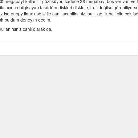
30 megabayt kullanılır gözüküyor, sadece 36 megabayt boş yer var, ve 
 açınca bilgisayarı takılı tüm diskleri diskler şifreli değilse görebiliyors
e puppy linux usb si ile canlı açabilirsiniz. bu 1 gb lik hali bile çok iş
flash buldum deneyim dedim.
llanırsınız canlı olarak da.