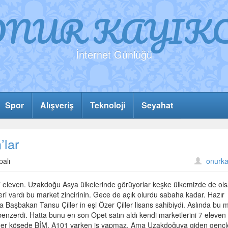
ONUR KAYIKC
İnternet Günlüğü
Spor
Alışveriş
Teknoloji
Seyahat
’lar
palı
onurka
r 7 eleven. Uzakdoğu Asya ülkelerinde görüyorlar keşke ülkemizde de ols
leri vardı bu market zincirinin. Gece de açık olurdu sabaha kadar. Hazır
larda Başbakan Tansu Çiller in eşi Özer Çiller lisans sahibiydi. Aslında bu 
enzerdi. Hatta bunu en son Opet satın aldı kendi marketlerini 7 eleven
 her köşede BİM, A101 varken iş yapmaz. Ama Uzakdoğuya giden gençl