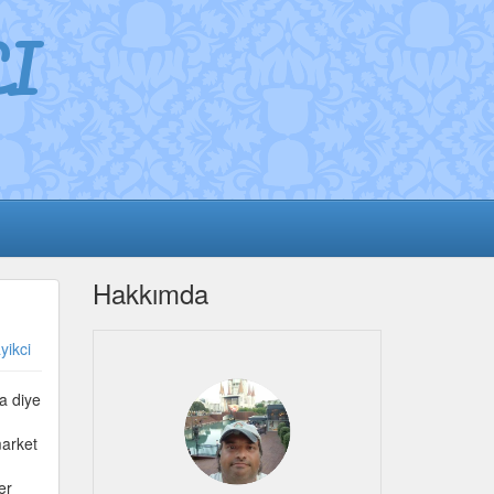
I
Hakkımda
yikci
a diye
market
er