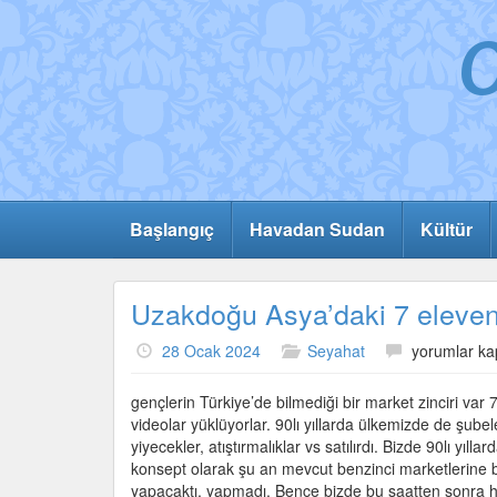
Başlangıç
Havadan Sudan
Kültür
Uzakdoğu Asya’daki 7 eleven
Uzakdoğu
28 Ocak 2024
Seyahat
yorumlar ka
Asya’daki
7
gençlerin Türkiye’de bilmediği bir market zinciri va
eleven’lar
videolar yüklüyorlar. 90lı yıllarda ülkemizde de şube
için
yiyecekler, atıştırmalıklar vs satılırdı. Bizde 90lı yıl
konsept olarak şu an mevcut benzinci marketlerine b
yapacaktı, yapmadı. Bence bizde bu saatten sonra