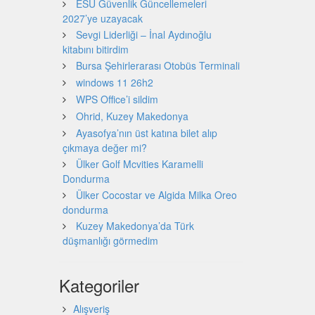
ESU Güvenlik Güncellemeleri
2027’ye uzayacak
Sevgi Liderliği – İnal Aydınoğlu
kitabını bitirdim
Bursa Şehirlerarası Otobüs Terminali
windows 11 26h2
WPS Office’i sildim
Ohrid, Kuzey Makedonya
Ayasofya’nın üst katına bilet alıp
çıkmaya değer mi?
Ülker Golf Mcvities Karamelli
Dondurma
Ülker Cocostar ve Algida Milka Oreo
dondurma
Kuzey Makedonya’da Türk
düşmanlığı görmedim
Kategoriler
Alışveriş