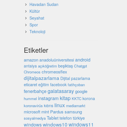
Havadan Sudan
Kültür
Seyahat
Spor
Teknoloji
Etiketler
android
amazon
anadoluüniversitesi
beşiktaş
antalya
açıköğretim
Chatgpt
chromeosflex
Chromeos
dijitalpazarlama
Dijital pazarlama
eticaret
eğitim
facebook
fatihçoban
galatasaray
fenerbahçe
google
kitap
instagram
korona
hummel
KKTC
linux
kıbrıs
koronavirüs
mediamarkt
microsoft
mint
Pardus
samsung
Tablet
türkiye
telefon
sosyalmedya
windows10
windows11
windows