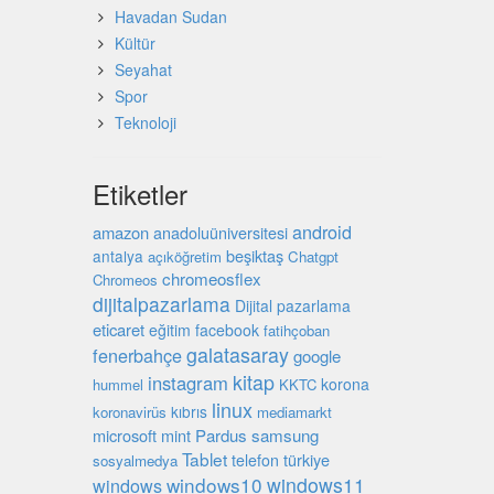
Havadan Sudan
Kültür
Seyahat
Spor
Teknoloji
Etiketler
android
amazon
anadoluüniversitesi
beşiktaş
antalya
açıköğretim
Chatgpt
chromeosflex
Chromeos
dijitalpazarlama
Dijital pazarlama
eticaret
eğitim
facebook
fatihçoban
galatasaray
fenerbahçe
google
kitap
instagram
korona
hummel
KKTC
linux
kıbrıs
koronavirüs
mediamarkt
microsoft
mint
Pardus
samsung
Tablet
türkiye
telefon
sosyalmedya
windows10
windows11
windows