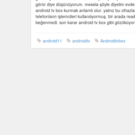
için
görür diye düşünüyorum. mesela şöyle diyelim evde 2 t
android tv box kurmak anlamlı olur. yalnız bu cihazl
telefonların işlemcileri kullanılıyormuş. bir arada r
beğenmedi. son karar android tv box gibi gözüküyo
android11
androidtv
Androidtvbox