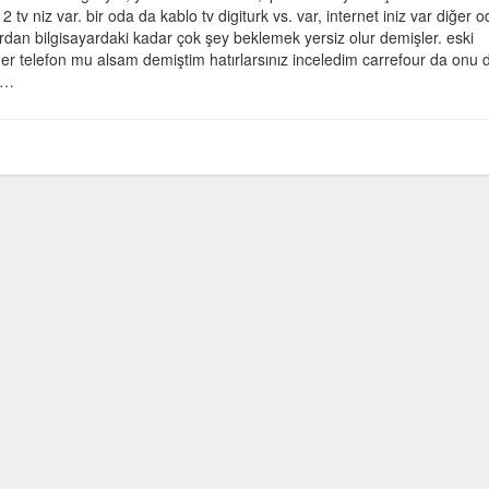
v niz var. bir oda da kablo tv digiturk vs. var, internet iniz var diğer 
ardan bilgisayardaki kadar çok şey beklemek yersiz olur demişler. eski
eader telefon mu alsam demiştim hatırlarsınız inceledim carrefour da onu 
r…