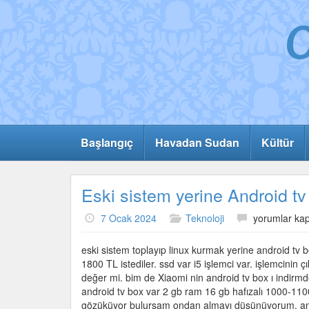
Başlangıç
Havadan Sudan
Kültür
Eski sistem yerine Android t
Eski
7 Ocak 2024
Teknoloji
yorumlar kap
sistem
yerine
eski sistem toplayıp linux kurmak yerine android t
Android
1800 TL istediler. ssd var i5 işlemci var. işlemcinin ç
tv
değer mi. bim de Xiaomi nin android tv box ı indirmde 
box
android tv box var 2 gb ram 16 gb hafızalı 1000-1100
bakacağım
gözüküyor bulursam ondan almayı düşünüyorum. androi