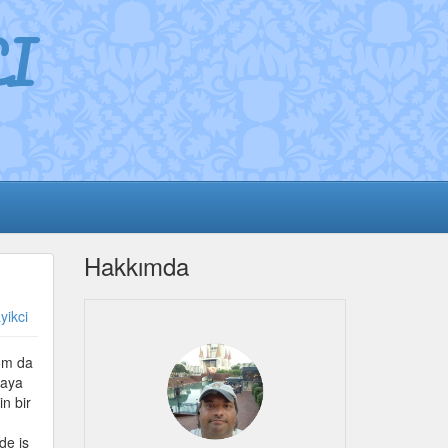
I
Hakkımda
yikci
com da
maya
in bir
de iş