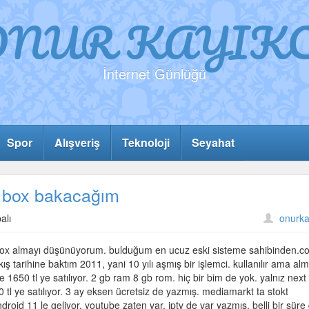
ONUR KAYIKC
İnternet Günlüğü
Spor
Alışveriş
Teknoloji
Seyahat
v box bakacağım
alı
onurka
v box almayı düşünüyorum. bulduğum en ucuz eski sisteme sahibinden.
ıkış tarihine baktım 2011, yani 10 yılı aşmış bir işlemci. kullanılır ama al
1650 tl ye satılıyor. 2 gb ram 8 gb rom. hiç bir bim de yok. yalnız next 
 tl ye satılıyor. 3 ay eksen ücretsiz de yazmış. mediamarkt ta stokt
d 11 le geliyor, youtube zaten var, iptv de var yazmış. belli bir süre 