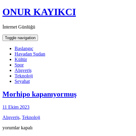
ONUR KAYIKCI
İnternet Günlüğü
Toggle navigation
Başlangıç
Havadan Sudan
Kültür
Spor
Alışveriş
Teknoloji
Seyahat
Morhipo kapanıyormuş
11 Ekim 2023
Alışveriş
,
Teknoloji
Morhipo
yorumlar kapalı
kapanıyormuş