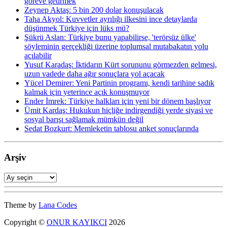
göreve getirmek
Zeynep Aktaş: 5 bin 200 dolar konuşulacak
Taha Akyol: Kuvvetler ayrılığı ilkesini ince detaylarda
düşünmek Türkiye için lüks mü?
Şükrü Aslan: Türkiye bunu yapabilirse, 'terörsüz ülke'
söyleminin gerçekliği üzerine toplumsal mutabakatın yolu
açılabilir
Yusuf Karadaş: İktidarın Kürt sorununu görmezden gelmesi,
uzun vadede daha ağır sonuçlara yol açacak
Yücel Demirer: Yeni Partinin programı, kendi tarihine sadık
kalmak için yeterince açık konuşmuyor
Ender İmrek: Türkiye halkları için yeni bir dönem başlıyor
Ümit Kardaş: Hukukun hiçliğe indirgendiği yerde siyasi ve
sosyal barışı sağlamak mümkün değil
Sedat Bozkurt: Memleketin tablosu anket sonuçlarında
Arşiv
Arşiv
Theme by
Lana Codes
Copyright ©
ONUR KAYIKCI
2026