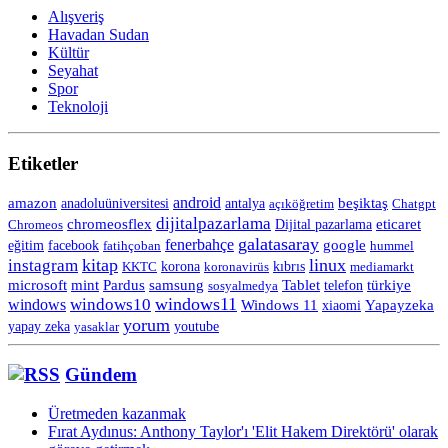
Alışveriş
Havadan Sudan
Kültür
Seyahat
Spor
Teknoloji
Etiketler
android
amazon
anadoluüniversitesi
beşiktaş
antalya
açıköğretim
Chatgpt
dijitalpazarlama
chromeosflex
eticaret
Chromeos
Dijital pazarlama
galatasaray
fenerbahçe
eğitim
facebook
google
fatihçoban
hummel
kitap
linux
instagram
korona
KKTC
koronavirüs
kıbrıs
mediamarkt
Tablet
microsoft
mint
Pardus
samsung
telefon
türkiye
sosyalmedya
windows11
windows10
windows
Windows 11
Yapayzeka
xiaomi
yorum
yapay zeka
yasaklar
youtube
Gündem
Üretmeden kazanmak
Fırat Aydınus: Anthony Taylor'ı 'Elit Hakem Direktörü' olarak