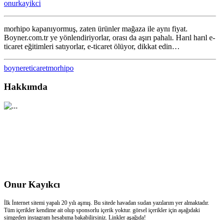
onurkayikci
için
morhipo kapanıyormuş, zaten ürünler mağaza ile aynı fiyat.
Boyner.com.tr ye yönlendiriyorlar, orası da aşırı pahalı. Harıl harıl e-
ticaret eğitimleri satıyorlar, e-ticaret ölüyor, dikkat edin…
boyner
eticaret
morhipo
Hakkımda
Onur Kayıkcı
İlk İnternet sitemi yapalı 20 yılı aşmış. Bu sitede havadan sudan yazılarım yer almaktadır.
Tüm içerikler kendime ait olup sponsorlu içerik yoktur. görsel içerikler için aşağıdaki
simgeden instagram hesabıma bakabilirsiniz. Linkler aşağıda!