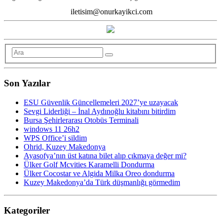
iletisim@onurkayikci.com
Son Yazılar
ESU Güvenlik Güncellemeleri 2027’ye uzayacak
Sevgi Liderliği – İnal Aydınoğlu kitabını bitirdim
Bursa Şehirlerarası Otobüs Terminali
windows 11 26h2
WPS Office’i sildim
Ohrid, Kuzey Makedonya
Ayasofya’nın üst katına bilet alıp çıkmaya değer mi?
Ülker Golf Mcvities Karamelli Dondurma
Ülker Cocostar ve Algida Milka Oreo dondurma
Kuzey Makedonya’da Türk düşmanlığı görmedim
Kategoriler