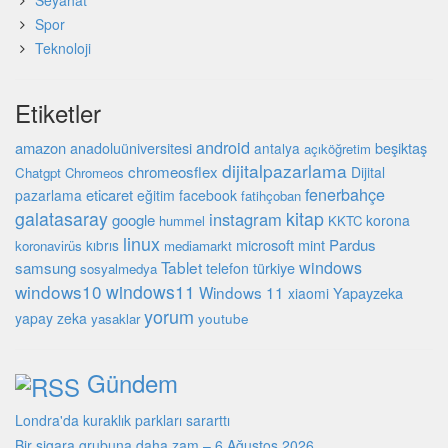
Seyahat
Spor
Teknoloji
Etiketler
android
amazon
beşiktaş
anadoluüniversitesi
antalya
açıköğretim
dijitalpazarlama
chromeosflex
Dijital
Chatgpt
Chromeos
fenerbahçe
eticaret
pazarlama
eğitim
facebook
fatihçoban
galatasaray
kitap
instagram
google
korona
hummel
KKTC
linux
microsoft
mint
Pardus
kıbrıs
koronavirüs
mediamarkt
Tablet
windows
samsung
türkiye
telefon
sosyalmedya
windows10
windows11
Windows 11
Yapayzeka
xiaomi
yorum
yapay zeka
youtube
yasaklar
Gündem
Londra'da kuraklık parkları sararttı
Bir sigara grubuna daha zam – 6 Ağustos 2026