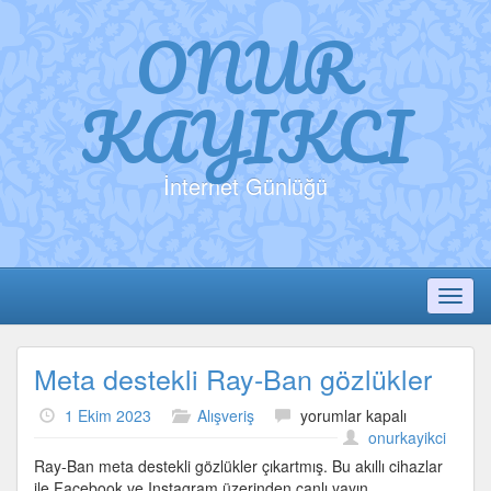
ONUR
KAYIKCI
İnternet Günlüğü
Toggl
Meta destekli Ray-Ban gözlükler
Meta
1 Ekim 2023
Alışveriş
yorumlar kapalı
destekli
onurkayikci
Ray-
Ray-Ban meta destekli gözlükler çıkartmış. Bu akıllı cihazlar
Ban
ile Facebook ve Instagram üzerinden canlı yayın