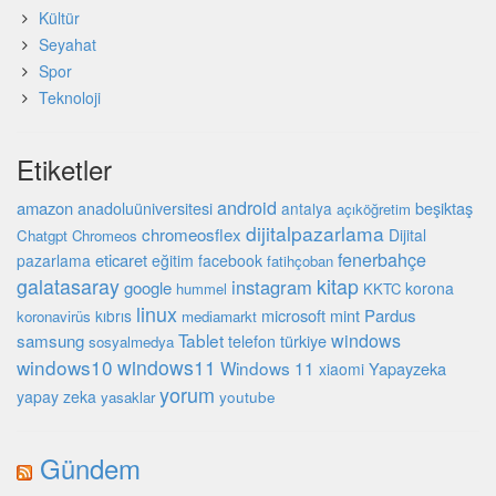
Kültür
Seyahat
Spor
Teknoloji
Etiketler
android
amazon
beşiktaş
anadoluüniversitesi
antalya
açıköğretim
dijitalpazarlama
chromeosflex
Dijital
Chatgpt
Chromeos
fenerbahçe
eticaret
pazarlama
eğitim
facebook
fatihçoban
galatasaray
kitap
instagram
google
korona
hummel
KKTC
linux
microsoft
mint
Pardus
kıbrıs
koronavirüs
mediamarkt
Tablet
windows
samsung
türkiye
telefon
sosyalmedya
windows10
windows11
Windows 11
Yapayzeka
xiaomi
yorum
yapay zeka
youtube
yasaklar
Gündem