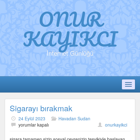
ONUR
KAYIKCI
İnternet Günlüğü
Toggl
Sigarayı bırakmak
24 Eylül 2023
Havadan Sudan
Sigarayı
yorumlar kapalı
onurkayikci
bırakmak
için
sigara tamamen sizin sosyal çevrenizin teşvikiyle başlayan