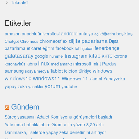
Teknoloji
Etiketler
android
amazon
beşiktaş
anadoluüniversitesi
antalya
açıköğretim
dijitalpazarlama
chromeosflex
Dijital
Chatgpt
Chromeos
fenerbahçe
eticaret
pazarlama
eğitim
facebook
fatihçoban
galatasaray
kitap
instagram
google
korona
hummel
KKTC
linux
microsoft
mint
Pardus
kıbrıs
koronavirüs
mediamarkt
Tablet
windows
samsung
türkiye
telefon
sosyalmedya
windows10
windows11
Windows 11
Yapayzeka
xiaomi
yorum
yapay zeka
youtube
yasaklar
Gündem
Süreç yasasının Adalet Komisyonu görüşmeleri başladı
Yatırımda haftalık tablo: Gram altın yüzde 8,29 arttı
Danimarka, liselerde yapay zeka denetimini artırıyor