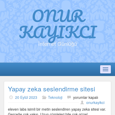
ONUR
KAYIKCI
İnternet Günlüğü
Toggl
Yapay zeka seslendirme sitesi
Yapay
20 Eylül 2023
Teknoloji
yorumlar kapalı
zeka
onurkayikci
seslendirme
eleven labs isimli bir metin seslendiren yapay zeka sitesi var.
sitesi
Gerçeğe çok yakın. Uzun cümleleri bile çok güzel