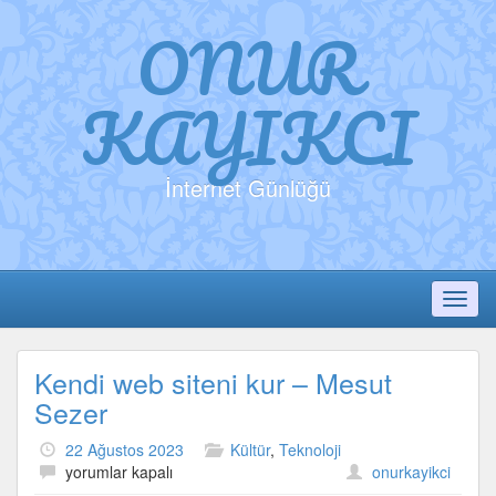
ONUR
KAYIKCI
İnternet Günlüğü
Toggl
Kendi web siteni kur – Mesut
Sezer
22 Ağustos 2023
Kültür
,
Teknoloji
Kendi
yorumlar kapalı
onurkayikci
web