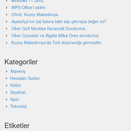
windows 11 26h2
WPS Office’i sildim
Ohrid, Kuzey Makedonya
Ayasofya’nın üst katına bilet alıp çıkmaya değer mi?
Ülker Golf Mcvities Karamelli Dondurma
Ülker Cocostar ve Algida Milka Oreo dondurma
Kuzey Makedonya’da Türk düşmanlığı görmedim
Kategoriler
Alışveriş
Havadan Sudan
Kültür
Seyahat
Spor
Teknoloji
Etiketler