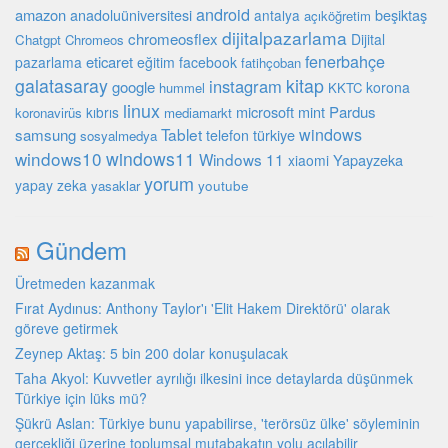
android
amazon
beşiktaş
anadoluüniversitesi
antalya
açıköğretim
dijitalpazarlama
chromeosflex
Dijital
Chatgpt
Chromeos
fenerbahçe
eticaret
pazarlama
eğitim
facebook
fatihçoban
galatasaray
kitap
instagram
google
korona
hummel
KKTC
linux
microsoft
mint
Pardus
kıbrıs
koronavirüs
mediamarkt
Tablet
windows
samsung
türkiye
telefon
sosyalmedya
windows10
windows11
Windows 11
Yapayzeka
xiaomi
yorum
yapay zeka
youtube
yasaklar
Gündem
Üretmeden kazanmak
Fırat Aydınus: Anthony Taylor'ı 'Elit Hakem Direktörü' olarak
göreve getirmek
Zeynep Aktaş: 5 bin 200 dolar konuşulacak
Taha Akyol: Kuvvetler ayrılığı ilkesini ince detaylarda düşünmek
Türkiye için lüks mü?
Şükrü Aslan: Türkiye bunu yapabilirse, 'terörsüz ülke' söyleminin
gerçekliği üzerine toplumsal mutabakatın yolu açılabilir