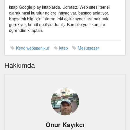
siteni
kitap Google play kitaplarda. Ücretsiz. Web sitesi temel
kur
olarak nasıl kurulur nelere ihtiyaç var, basitçe anlatıyor.
–
Kapsamlı bilgi için internetteki açık kaynaklara bakmak
Mesut
gerekiyor, kendi de öyle demiş. Ben bile yeni konular
Sezer
öğrendim kitaptan.
için
Kendiwebsitenikur
kitap
Mesutsezer
Hakkımda
Onur Kayıkcı