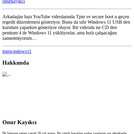
onurkayikci
11
temiz
kurulum
Arkadaşlar bazı YouTube videolarında Tpm ve secure boot u geçen
için
regedit düzenlemesi gösteriyor. Bunu da sıfır Windows 11 USB den
kurulum yaparken gösteriyor oluyor. Bir videoda ise CD den
pentium 4 de Windows 11 yüklüyorlar, ama hızlı çalışacağını
zannetmiyorum…
tpm
windows11
Hakkımda
Onur Kayıkcı
İlk İnternet sitemi yapalı 20 yılı aşmış. Bu sitede havadan sudan yazılarım yer almaktadır.