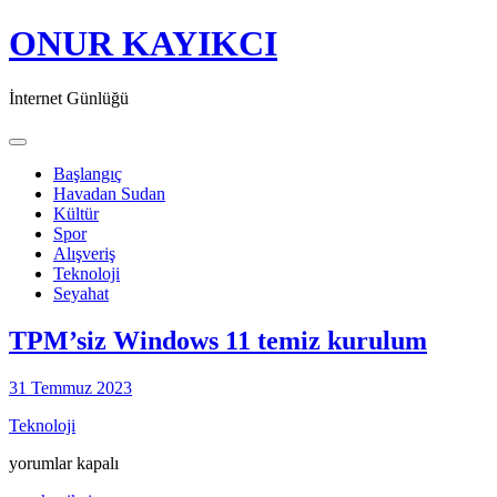
ONUR KAYIKCI
İnternet Günlüğü
Toggle navigation
Başlangıç
Havadan Sudan
Kültür
Spor
Alışveriş
Teknoloji
Seyahat
TPM’siz Windows 11 temiz kurulum
31 Temmuz 2023
Teknoloji
TPM’siz
yorumlar kapalı
Windows