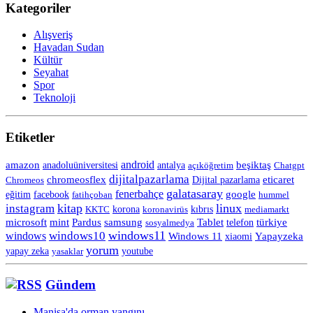
Kategoriler
Alışveriş
Havadan Sudan
Kültür
Seyahat
Spor
Teknoloji
Etiketler
android
amazon
anadoluüniversitesi
beşiktaş
antalya
açıköğretim
Chatgpt
dijitalpazarlama
chromeosflex
eticaret
Chromeos
Dijital pazarlama
galatasaray
fenerbahçe
eğitim
facebook
google
fatihçoban
hummel
kitap
linux
instagram
korona
KKTC
koronavirüs
kıbrıs
mediamarkt
Tablet
microsoft
mint
Pardus
samsung
telefon
türkiye
sosyalmedya
windows11
windows10
windows
Windows 11
Yapayzeka
xiaomi
yorum
yapay zeka
yasaklar
youtube
Gündem
Manisa'da orman yangını