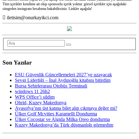
Tüm içerikler kendime ait olup sponsorlu içerik yoktur. görsel içerikler için aşağıdaki
simgeden instagram hesabıma bakabilirsiniz. Linkler aşağıda!
iletisim@onurkayikci.com
Son Yazılar
ESU Güvenlik Güncellemeleri 2027’ye uzayacak
Sevgi Liderliği – İnal Aydınoğlu kitabını bitirdim
Bursa Şehirlerarası Otobüs Terminali
windows 11 26h2
WPS Office’i sildim
Ohrid, Kuzey Makedonya
Ayasofya’nın üst katına bilet alıp çıkmaya değer mi?
Ülker Golf Mcvities Karamelli Dondurma
Ülker Cocostar ve Algida Milka Oreo dondurma
Kuzey Makedonya’da Türk düşmanlığı görmedim