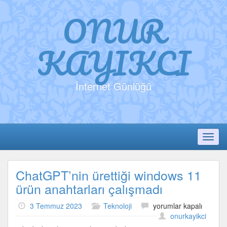
ONUR
KAYIKCI
İnternet Günlüğü
Toggl
ChatGPT’nin ürettiği windows 11
ürün anahtarları çalışmadı
ChatGPT’nin
3 Temmuz 2023
Teknoloji
yorumlar kapalı
ürettiği
onurkayikci
windows