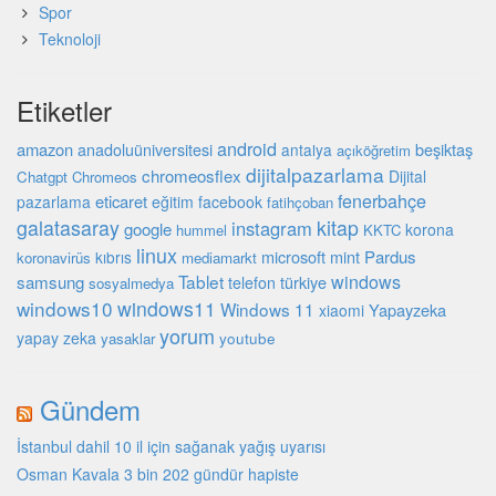
Spor
Teknoloji
Etiketler
android
amazon
beşiktaş
anadoluüniversitesi
antalya
açıköğretim
dijitalpazarlama
chromeosflex
Dijital
Chatgpt
Chromeos
fenerbahçe
eticaret
pazarlama
eğitim
facebook
fatihçoban
galatasaray
kitap
instagram
google
korona
hummel
KKTC
linux
microsoft
mint
Pardus
kıbrıs
koronavirüs
mediamarkt
Tablet
windows
samsung
türkiye
telefon
sosyalmedya
windows10
windows11
Windows 11
Yapayzeka
xiaomi
yorum
yapay zeka
youtube
yasaklar
Gündem
İstanbul dahil 10 il için sağanak yağış uyarısı
Osman Kavala 3 bin 202 gündür hapiste