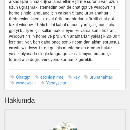
arkadaşlar cihaz orijinal ama etkinleştirme sorunu var, uzun
11
uzun uğraşmak istemedim ben de chat gpt ye windows 11
ürün
home single language için çalışan 5 tane ürün anahtarı
anahtarları
üretmesine istedim. evet ürün anahtarlarını üretti chat gpt
çalışmadı
fakat window 11 hiç birini kabul etmedi yani çalışmadı. chat
için
gpt yi bu işler için kullanmak isteyenler varsa sonu hüsran.
windows 11 in home ve pro ürün anahtarları yaklaşık 20-30 tl
lere satılıyor, ben daha önce softixir.com dan aldım sorunsuz
çalıştı, windows 11 de gelmiş muhtemelen oradan bakılır.
yalnız piyasada single language lar satılmıyor, bunun için
format atıp doğru versiyonu kurmanız gerekli…
Chatgpt
etkinleştirme
key
ürünanahtarı
windows11
Yapayzeka
Hakkımda