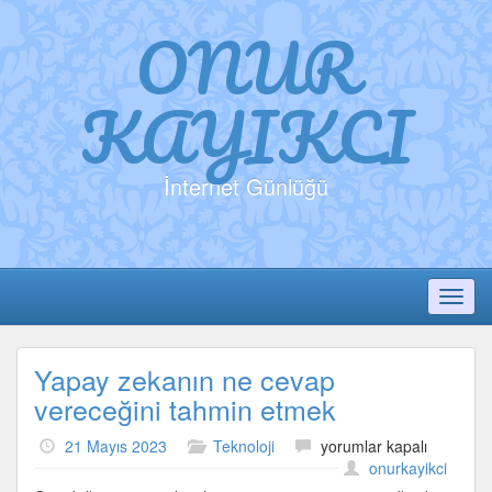
ONUR
KAYIKCI
İnternet Günlüğü
Toggl
Yapay zekanın ne cevap
vereceğini tahmin etmek
Yapay
21 Mayıs 2023
Teknoloji
yorumlar kapalı
zekanın
onurkayikci
ne