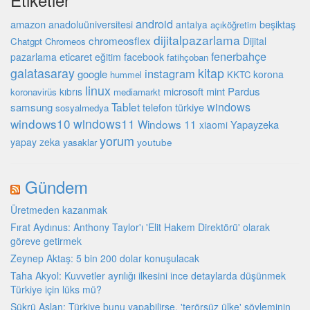
android
amazon
beşiktaş
anadoluüniversitesi
antalya
açıköğretim
dijitalpazarlama
chromeosflex
Dijital
Chatgpt
Chromeos
fenerbahçe
eticaret
pazarlama
eğitim
facebook
fatihçoban
galatasaray
kitap
instagram
google
korona
hummel
KKTC
linux
microsoft
mint
Pardus
kıbrıs
koronavirüs
mediamarkt
Tablet
windows
samsung
türkiye
telefon
sosyalmedya
windows10
windows11
Windows 11
Yapayzeka
xiaomi
yorum
yapay zeka
youtube
yasaklar
Gündem
Üretmeden kazanmak
Fırat Aydınus: Anthony Taylor'ı 'Elit Hakem Direktörü' olarak
göreve getirmek
Zeynep Aktaş: 5 bin 200 dolar konuşulacak
Taha Akyol: Kuvvetler ayrılığı ilkesini ince detaylarda düşünmek
Türkiye için lüks mü?
Şükrü Aslan: Türkiye bunu yapabilirse, 'terörsüz ülke' söyleminin