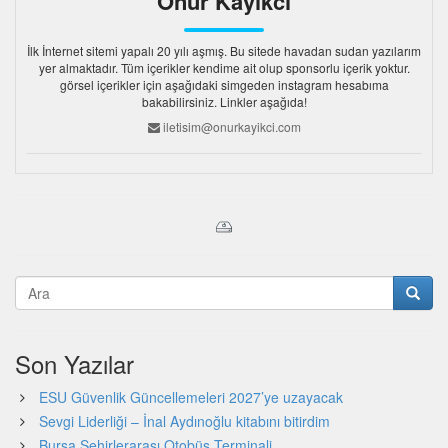
Onur Kayıkcı
İlk İnternet sitemi yapalı 20 yılı aşmış. Bu sitede havadan sudan yazılarım
yer almaktadır. Tüm içerikler kendime ait olup sponsorlu içerik yoktur.
görsel içerikler için aşağıdaki simgeden instagram hesabıma
bakabilirsiniz. Linkler aşağıda!
iletisim@onurkayikci.com
Son Yazılar
ESU Güvenlik Güncellemeleri 2027’ye uzayacak
Sevgi Liderliği – İnal Aydınoğlu kitabını bitirdim
Bursa Şehirlerarası Otobüs Terminali