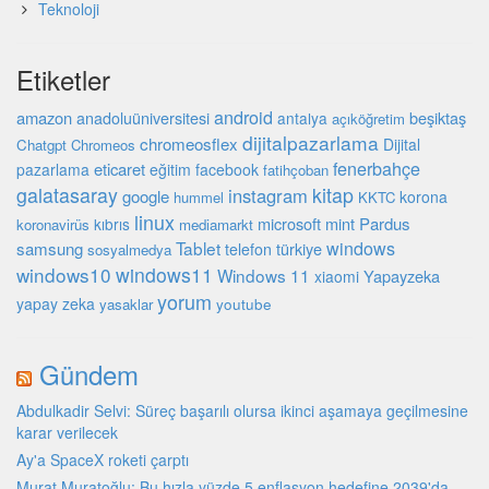
Teknoloji
Etiketler
android
amazon
beşiktaş
anadoluüniversitesi
antalya
açıköğretim
dijitalpazarlama
chromeosflex
Dijital
Chatgpt
Chromeos
fenerbahçe
eticaret
pazarlama
eğitim
facebook
fatihçoban
galatasaray
kitap
instagram
google
korona
hummel
KKTC
linux
microsoft
mint
Pardus
kıbrıs
koronavirüs
mediamarkt
Tablet
windows
samsung
türkiye
telefon
sosyalmedya
windows10
windows11
Windows 11
Yapayzeka
xiaomi
yorum
yapay zeka
youtube
yasaklar
Gündem
Abdulkadir Selvi: Süreç başarılı olursa ikinci aşamaya geçilmesine
karar verilecek
Ay'a SpaceX roketi çarptı
Murat Muratoğlu: Bu hızla yüzde 5 enflasyon hedefine 2039'da