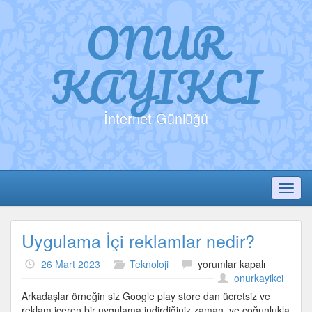
ONUR
KAYIKCI
İnternet Günlüğü
Toggl
Uygulama İçi reklamlar nedir?
Uygulama
26 Mart 2023
Teknoloji
yorumlar kapalı
İçi
onurkayikci
reklamlar
Arkadaşlar örneğin siz Google play store dan ücretsiz ve
nedir?
reklam içeren bir uygulama indirdiğiniz zaman, ve çoğunlukla