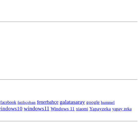
galatasaray
fenerbahçe
facebook
google
fatihçoban
hummel
windows11
indows10
Windows 11
Yapayzeka
yapay zeka
xiaomi