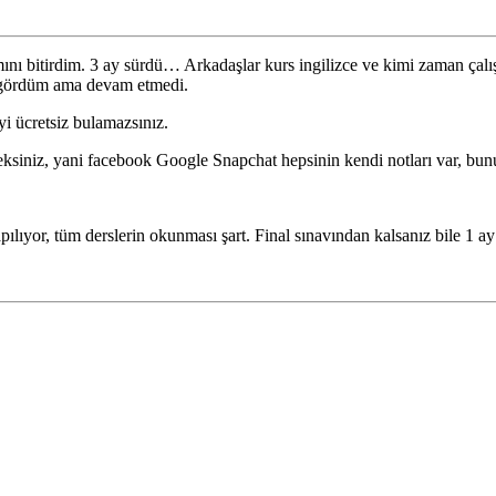
ramını bitirdim. 3 ay sürdü… Arkadaşlar kurs ingilizce ve kimi zaman ça
n gördüm ama devam etmedi.
yi ücretsiz bulamazsınız.
eksiniz, yani facebook Google Snapchat hepsinin kendi notları var, bun
ılıyor, tüm derslerin okunması şart. Final sınavından kalsanız bile 1 ay 