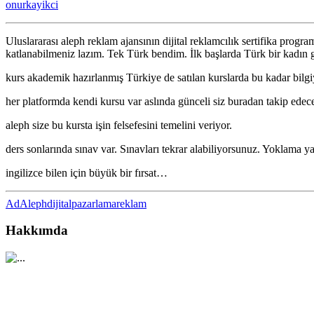
onurkayikci
Expert
Certificate
kursunu
Uluslararası aleph reklam ajansının dijital reklamcılık sertifika prog
bitirdim
katlanabilmeniz lazım. Tek Türk bendim. İlk başlarda Türk bir kadı
için
kurs akademik hazırlanmış Türkiye de satılan kurslarda bu kadar bilgi
her platformda kendi kursu var aslında günceli siz buradan takip edec
aleph size bu kursta işin felsefesini temelini veriyor.
ders sonlarında sınav var. Sınavları tekrar alabiliyorsunuz. Yoklama yap
ingilizce bilen için büyük bir fırsat…
Ad
Aleph
dijitalpazarlama
reklam
Hakkımda