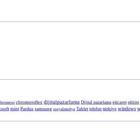
dijitalpazarlama
chromeosflex
eticaret
eğitim
hromeos
Dijital pazarlama
w
Tablet
windows
osoft
mint
Pardus
samsung
telefon
türkiye
sosyalmedya