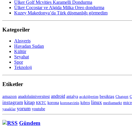
Ülker Golf Mcvities Karamelli Dondurma
Ülker Cocostar ve Algida Milka Oreo dondurma
Kuzey Makedonya’da Türk düşmanlığı görmedim
Kategoriler
Alışveriş
Havadan Sudan
Kültür
Seyahat
Spor
Teknoloji
Etiketler
android
amazon
anadoluüniversitesi
beşiktaş
antalya
açıköğretim
Chatgpt
C
kitap
linux
instagram
korona
micr
KKTC
koronavirüs
kıbrıs
mediamarkt
yorum
yasaklar
youtube
Gündem