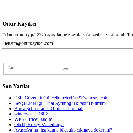
Onur Kayıkcı
İlk İnternet sitemi yapalı 20 yılı aşmış. Bu sitede havadan sudan yazılarım yer almaktadır. Tü
iletisim@onurkayikci.com
Son Yazılar
ESU Güvenlik Güncellemeleri 2027’ye uzayacak
Sevgi Liderliği – İnal Aydınoğlu kitabını bitirdim
Bursa Şehirlerarası Otobüs Terminali
windows 11 26h2
WPS Office’i sildim
Ohrid, Kuzey Makedonya
Ayasofya’nın üst katına bilet alıp çıkmaya değer mi?