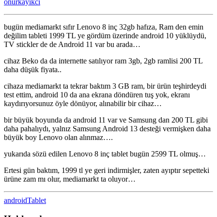
onurkayikci
lu
tabletler
için
bugün mediamarkt sıfır Lenovo 8 inç 32gb hafıza, Ram den emin
değilim tableti 1999 TL ye gördüm üzerinde android 10 yüklüydü,
TV stickler de de Android 11 var bu arada…
cihaz Beko da da internette satılıyor ram 3gb, 2gb ramlisi 200 TL
daha düşük fiyata..
cihaza mediamarkt ta tekrar baktım 3 GB ram, bir ürün teşhirdeydi
test ettim, android 10 da ana ekrana döndüren tuş yok, ekranı
kaydırıyorsunuz öyle dönüyor, alınabilir bir cihaz…
bir büyük boyunda da android 11 var ve Samsung dan 200 TL gibi
daha pahalıydı, yalnız Samsung Android 13 desteği vermişken daha
büyük boy Lenovo olan alınmaz….
yukarıda sözü edilen Lenovo 8 inç tablet bugün 2599 TL olmuş…
Ertesi gün baktım, 1999 tl ye geri indirmişler, zaten ayıptır sepetteki
ürüne zam mı olur, mediamarkt ta oluyor…
android
Tablet