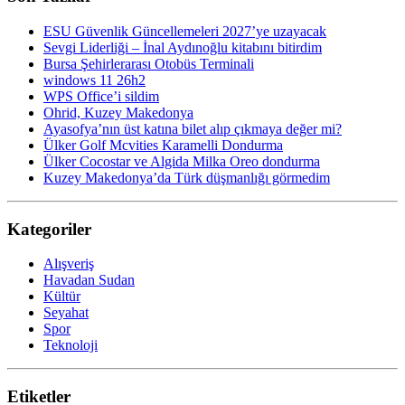
ESU Güvenlik Güncellemeleri 2027’ye uzayacak
Sevgi Liderliği – İnal Aydınoğlu kitabını bitirdim
Bursa Şehirlerarası Otobüs Terminali
windows 11 26h2
WPS Office’i sildim
Ohrid, Kuzey Makedonya
Ayasofya’nın üst katına bilet alıp çıkmaya değer mi?
Ülker Golf Mcvities Karamelli Dondurma
Ülker Cocostar ve Algida Milka Oreo dondurma
Kuzey Makedonya’da Türk düşmanlığı görmedim
Kategoriler
Alışveriş
Havadan Sudan
Kültür
Seyahat
Spor
Teknoloji
Etiketler