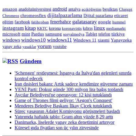
android
amazon
anadoluüniversitesi
beşiktaş
antalya
açıköğretim
Chatgpt
dijitalpazarlama
chromeosflex
eticaret
Chromeos
Dijital pazarlama
galatasaray
fenerbahçe
eğitim
facebook
google
fatihçoban
hummel
kitap
linux
instagram
korona
KKTC
koronavirüs
kıbrıs
mediamarkt
Tablet
microsoft
mint
Pardus
samsung
telefon
türkiye
sosyalmedya
windows11
windows10
windows
Windows 11
Yapayzeka
xiaomi
yorum
yapay zeka
yasaklar
youtube
Gündem
'Schengen' restleşmesi: İspanya da İtalya'dan gelenleri sınırda
kontrol edecek
İran dışişleri bakanı: Artık sadece kendimize güvenme zamanı
YENİ Parti: Dokuz günde 300 milyon lira bağış toplandı
Avcılar Belediyesi'ne operasyon: 12 kişi tutuklandı
Game of Thrones filmi geliyor: 'Aegon's Conquest'
Menderes Belediye Başkanı İlkay Çiçek tutuklandı
Süreç yasasının Adalet Komisyonu görüşmeleri başladı
Yatırımda haftalık tablo: Gram altın yüzde 8,29 arttı
Danimarka, liselerde yapay zeka denetimini artırıyor
Küresel gıda fiyatları son üç yılın zirvesinde