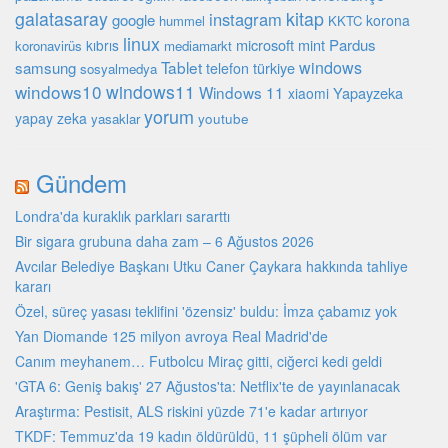
galatasaray
kitap
instagram
google
korona
hummel
KKTC
linux
microsoft
mint
Pardus
kıbrıs
koronavirüs
mediamarkt
Tablet
windows
samsung
türkiye
telefon
sosyalmedya
windows10
windows11
Windows 11
Yapayzeka
xiaomi
yorum
yapay zeka
youtube
yasaklar
Gündem
Londra'da kuraklık parkları sararttı
Bir sigara grubuna daha zam – 6 Ağustos 2026
Avcılar Belediye Başkanı Utku Caner Çaykara hakkında tahliye
kararı
Özel, süreç yasası teklifini 'özensiz' buldu: İmza çabamız yok
Yan Diomande 125 milyon avroya Real Madrid'de
Canım meyhanem… Futbolcu Miraç gitti, ciğerci kedi geldi
'GTA 6: Geniş bakış' 27 Ağustos'ta: Netflix'te de yayınlanacak
Araştırma: Pestisit, ALS riskini yüzde 71'e kadar artırıyor
TKDF: Temmuz'da 19 kadın öldürüldü, 11 şüpheli ölüm var