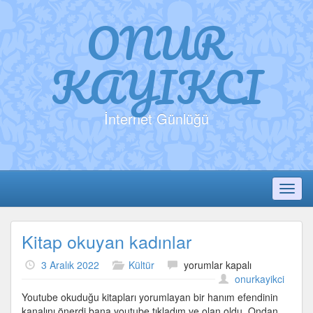
ONUR
KAYIKCI
İnternet Günlüğü
Toggl
Kitap okuyan kadınlar
Kitap
3 Aralık 2022
Kültür
yorumlar kapalı
okuyan
onurkayikci
kadınlar
Youtube okuduğu kitapları yorumlayan bir hanım efendinin
için
kanalını önerdi bana youtube tıkladım ve olan oldu. Ondan