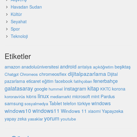
Havadan Sudan
Kültür
Seyahat
Spor
Teknoloji
Etiketler
android
amazon
beşiktaş
anadoluüniversitesi
antalya
açıköğretim
dijitalpazarlama
chromeosflex
Dijital
Chatgpt
Chromeos
fenerbahçe
eticaret
pazarlama
eğitim
facebook
fatihçoban
galatasaray
kitap
instagram
google
korona
hummel
KKTC
linux
microsoft
mint
Pardus
kıbrıs
koronavirüs
mediamarkt
Tablet
windows
samsung
türkiye
telefon
sosyalmedya
windows10
windows11
Windows 11
Yapayzeka
xiaomi
yorum
yapay zeka
youtube
yasaklar