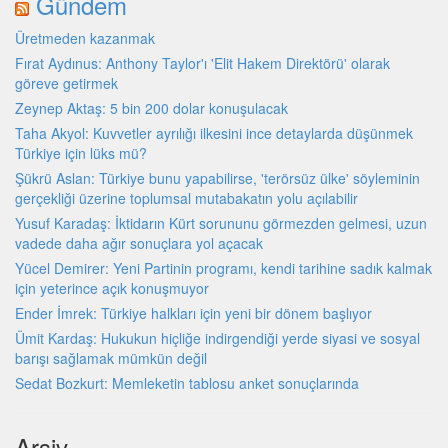
Gündem
Üretmeden kazanmak
Fırat Aydınus: Anthony Taylor'ı 'Elit Hakem Direktörü' olarak
göreve getirmek
Zeynep Aktaş: 5 bin 200 dolar konuşulacak
Taha Akyol: Kuvvetler ayrılığı ilkesini ince detaylarda düşünmek
Türkiye için lüks mü?
Şükrü Aslan: Türkiye bunu yapabilirse, 'terörsüz ülke' söyleminin
gerçekliği üzerine toplumsal mutabakatın yolu açılabilir
Yusuf Karadaş: İktidarın Kürt sorununu görmezden gelmesi, uzun
vadede daha ağır sonuçlara yol açacak
Yücel Demirer: Yeni Partinin programı, kendi tarihine sadık kalmak
için yeterince açık konuşmuyor
Ender İmrek: Türkiye halkları için yeni bir dönem başlıyor
Ümit Kardaş: Hukukun hiçliğe indirgendiği yerde siyasi ve sosyal
barışı sağlamak mümkün değil
Sedat Bozkurt: Memleketin tablosu anket sonuçlarında
Arşiv