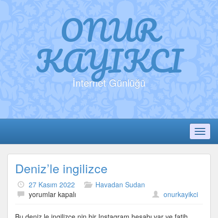
ONUR
KAYIKCI
İnternet Günlüğü
Toggl
Deniz’le ingilizce
27 Kasım 2022
Havadan Sudan
Deniz’le
yorumlar kapalı
onurkayikci
ingilizce
için
Bu deniz le ingilizce nin bir Instagram hesabı var ve fatih