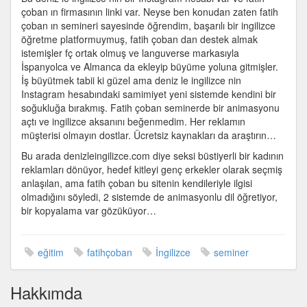
çoban ın firmasının linki var. Neyse ben konudan zaten fatih
çoban ın semineri sayesinde öğrendim, başarılı bir ingilizce
öğretme platformuymuş, fatih çoban dan destek almak
istemişler fç ortak olmuş ve languverse markasıyla
İspanyolca ve Almanca da ekleyip büyüme yoluna gitmişler.
İş büyütmek tabii ki güzel ama deniz le ingilizce nin
Instagram hesabındaki samimiyet yeni sistemde kendini bir
soğukluğa bırakmış. Fatih çoban seminerde bir animasyonu
açtı ve ingilizce aksanını beğenmedim. Her reklamın
müşterisi olmayın dostlar. Ücretsiz kaynakları da araştırın…
Bu arada denizleingilizce.com diye seksi büstiyerli bir kadının
reklamları dönüyor, hedef kitleyi genç erkekler olarak seçmiş
anlaşılan, ama fatih çoban bu sitenin kendileriyle ilgisi
olmadığını söyledi, 2 sistemde de animasyonlu dil öğretiyor,
bir kopyalama var gözüküyor…
eğitim
fatihçoban
İngilizce
seminer
Hakkımda